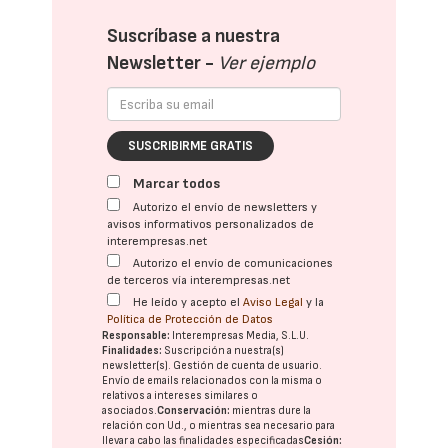
Suscríbase a nuestra
Newsletter -
Ver ejemplo
SUSCRIBIRME GRATIS
Marcar todos
Autorizo el envío de newsletters y
avisos informativos personalizados de
interempresas.net
Autorizo el envío de comunicaciones
de terceros vía interempresas.net
He leído y acepto el
Aviso Legal
y la
Política de Protección de Datos
Responsable:
Interempresas Media, S.L.U.
Finalidades:
Suscripción a nuestra(s)
newsletter(s). Gestión de cuenta de usuario.
Envío de emails relacionados con la misma o
relativos a intereses similares o
asociados.
Conservación:
mientras dure la
relación con Ud., o mientras sea necesario para
llevar a cabo las finalidades especificadas
Cesión: