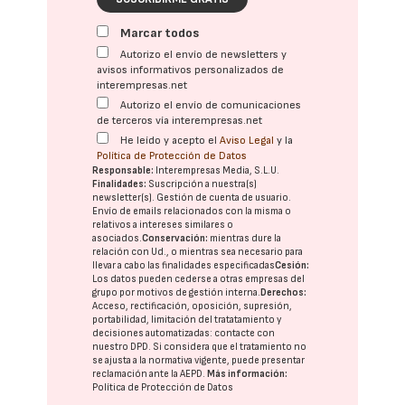
Marcar todos
Autorizo el envío de newsletters y
avisos informativos personalizados de
interempresas.net
Autorizo el envío de comunicaciones
de terceros vía interempresas.net
He leído y acepto el
Aviso Legal
y la
Política de Protección de Datos
Responsable:
Interempresas Media, S.L.U.
Finalidades:
Suscripción a nuestra(s)
newsletter(s). Gestión de cuenta de usuario.
Envío de emails relacionados con la misma o
relativos a intereses similares o
asociados.
Conservación:
mientras dure la
relación con Ud., o mientras sea necesario para
llevar a cabo las finalidades especificadas
Cesión:
Los datos pueden cederse a otras
empresas del
grupo
por motivos de gestión interna.
Derechos:
Acceso, rectificación, oposición, supresión,
portabilidad, limitación del tratatamiento y
decisiones automatizadas:
contacte con
nuestro DPD
. Si considera que el tratamiento no
se ajusta a la normativa vigente, puede presentar
reclamación ante la
AEPD
.
Más información:
Política de Protección de Datos