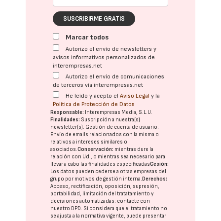
SUSCRIBIRME GRATIS
Marcar todos
Autorizo el envío de newsletters y
avisos informativos personalizados de
interempresas.net
Autorizo el envío de comunicaciones
de terceros vía interempresas.net
He leído y acepto el
Aviso Legal
y la
Política de Protección de Datos
Responsable:
Interempresas Media, S.L.U.
Finalidades:
Suscripción a nuestra(s)
newsletter(s). Gestión de cuenta de usuario.
Envío de emails relacionados con la misma o
relativos a intereses similares o
asociados.
Conservación:
mientras dure la
relación con Ud., o mientras sea necesario para
llevar a cabo las finalidades especificadas
Cesión:
Los datos pueden cederse a otras
empresas del
grupo
por motivos de gestión interna.
Derechos:
Acceso, rectificación, oposición, supresión,
portabilidad, limitación del tratatamiento y
decisiones automatizadas:
contacte con
nuestro DPD
. Si considera que el tratamiento no
se ajusta a la normativa vigente, puede presentar