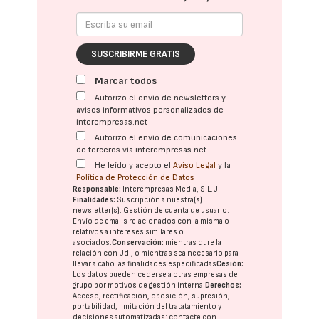
SUSCRIBIRME GRATIS
Marcar todos
Autorizo el envío de newsletters y
avisos informativos personalizados de
interempresas.net
Autorizo el envío de comunicaciones
de terceros vía interempresas.net
He leído y acepto el
Aviso Legal
y la
Política de Protección de Datos
Responsable:
Interempresas Media, S.L.U.
Finalidades:
Suscripción a nuestra(s)
newsletter(s). Gestión de cuenta de usuario.
Envío de emails relacionados con la misma o
relativos a intereses similares o
asociados.
Conservación:
mientras dure la
relación con Ud., o mientras sea necesario para
llevar a cabo las finalidades especificadas
Cesión:
Los datos pueden cederse a otras
empresas del
grupo
por motivos de gestión interna.
Derechos:
Acceso, rectificación, oposición, supresión,
portabilidad, limitación del tratatamiento y
decisiones automatizadas:
contacte con