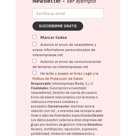
Newsletter -
Ver ejemplo
SUSCRIBIRME GRATIS
Marcar todos
Autorizo el envío de newsletters y
avisos informativos personalizados de
interempresas.net
Autorizo el envío de comunicaciones
de terceros vía interempresas.net
He leído y acepto el
Aviso Legal
y la
Política de Protección de Datos
Responsable:
Interempresas Media, S.L.U.
Finalidades:
Suscripción a nuestra(s)
newsletter(s). Gestión de cuenta de usuario.
Envío de emails relacionados con la misma o
relativos a intereses similares o
asociados.
Conservación:
mientras dure la
relación con Ud., o mientras sea necesario para
llevar a cabo las finalidades especificadas
Cesión:
Los datos pueden cederse a otras
empresas del
grupo
por motivos de gestión interna.
Derechos:
Acceso, rectificación, oposición, supresión,
portabilidad, limitación del tratatamiento y