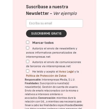
Suscríbase a nuestra
Newsletter -
Ver ejemplo
SUSCRIBIRME GRATIS
Marcar todos
Autorizo el envío de newsletters y
avisos informativos personalizados de
interempresas.net
Autorizo el envío de comunicaciones
de terceros vía interempresas.net
He leído y acepto el
Aviso Legal
y la
Política de Protección de Datos
Responsable:
Interempresas Media, S.L.U.
Finalidades:
Suscripción a nuestra(s)
newsletter(s). Gestión de cuenta de usuario.
Envío de emails relacionados con la misma o
relativos a intereses similares o
asociados.
Conservación:
mientras dure la
relación con Ud., o mientras sea necesario para
llevar a cabo las finalidades especificadas
Cesión:
Los datos pueden cederse a otras
empresas del