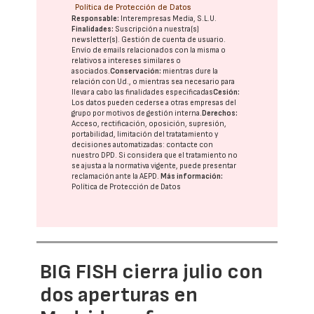
Política de Protección de Datos
Responsable:
Interempresas Media, S.L.U.
Finalidades:
Suscripción a nuestra(s)
newsletter(s). Gestión de cuenta de usuario.
Envío de emails relacionados con la misma o
relativos a intereses similares o
asociados.
Conservación:
mientras dure la
relación con Ud., o mientras sea necesario para
llevar a cabo las finalidades especificadas
Cesión:
Los datos pueden cederse a otras
empresas del
grupo
por motivos de gestión interna.
Derechos:
Acceso, rectificación, oposición, supresión,
portabilidad, limitación del tratatamiento y
decisiones automatizadas:
contacte con
nuestro DPD
. Si considera que el tratamiento no
se ajusta a la normativa vigente, puede presentar
reclamación ante la
AEPD
.
Más información:
Política de Protección de Datos
BIG FISH cierra julio con
dos aperturas en