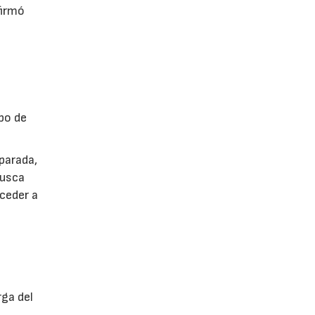
firmó
po de
parada,
busca
cceder a
rga del