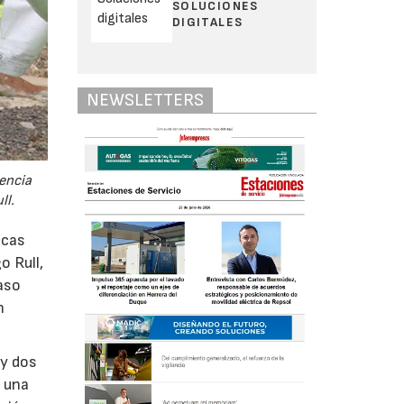
SOLUCIONES
DIGITALES
NEWSLETTERS
tencia
ll.
icas
o Rull,
paso
n
 y dos
n una