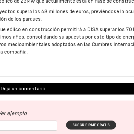
 eólico de 23MW que actualmente está en fase de construc
yectos supera los 48 millones de euros, previéndose la oc
ón de los parques.
23/07/2026
30/07/2026
ue eólico en construcción permitirá a DISA superar los 70
imos años, consolidando su apuesta por este tipo de ener
tivos medioambientales adoptados en las Cumbres Internac
la compañía.
Deja un comentario
Ver ejemplo
SUSCRIBIRME GRATIS