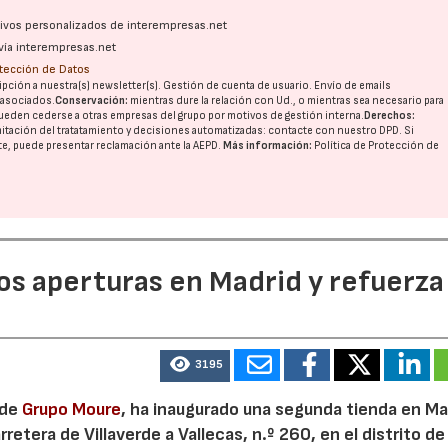
ativos personalizados de interempresas.net
vía interempresas.net
otección de Datos
pción a nuestra(s) newsletter(s). Gestión de cuenta de usuario. Envío de emails
o asociados.
Conservación:
mientras dure la relación con Ud., o mientras sea necesario para
ueden cederse a otras
empresas del grupo
por motivos de gestión interna.
Derechos:
imitación del tratatamiento y decisiones automatizadas:
contacte con nuestro DPD
. Si
nte, puede presentar reclamación ante la
AEPD
.
Más información:
Política de Protección de
dos aperturas en Madrid y refuerza
3195
 de
Grupo Moure
, ha inaugurado una segunda tienda en Mad
etera de Villaverde a Vallecas, n.º 260, en el distrito de 