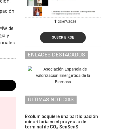
ción.
upación
23/07/2026
 MW de
gía y
SUSCRIBIRSE
ionales
ENLACES DESTACADOS
ÚLTIMAS NOTICIAS
Exolum adquiere una participación
minoritaria en el proyecto de
terminal de CO₂ SeaSeaS