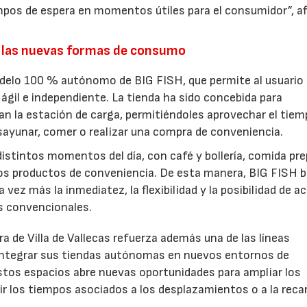
pos de espera en momentos útiles para el consumidor”, a
.
 las nuevas formas de consumo
odelo 100 % autónomo de BIG FISH, que permite al usuario
ágil e independiente. La tienda ha sido concebida para
an la estación de carga, permitiéndoles aprovechar el tiem
esayunar, comer o realizar una compra de conveniencia.
istintos momentos del día, con café y bollería, comida pre
ros productos de conveniencia. De esta manera, BIG FISH 
vez más la inmediatez, la flexibilidad y la posibilidad de a
os convencionales.
a de Villa de Vallecas refuerza además una de las líneas
 integrar sus tiendas autónomas en nuevos entornos de
stos espacios abre nuevas oportunidades para ampliar los
tir los tiempos asociados a los desplazamientos o a la reca