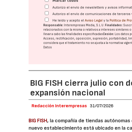
Marcar todos
Autorizo el envío de newsletters y avisos inform
Autorizo el envío de comunicaciones de terceros 
He leído y acepto el
Aviso Legal
y la
Política de Pr
Responsable:
Interempresas Media, S.L.U.
Finalidades:
Suscri
relacionados con la misma o relativos a intereses similares 
llevar a cabo las finalidades especificadas
Cesión:
Los datos p
Acceso, rectificación, oposición, supresión, portabilidad, l
considera que el tratamiento no se ajusta a la normativa vige
Datos
BIG FISH cierra julio con 
expansión nacional
Redacción Interempresas
31/07/2026
BIG FISH
, la compañía de tiendas autónomas
nuevo establecimiento está ubicado en la carr