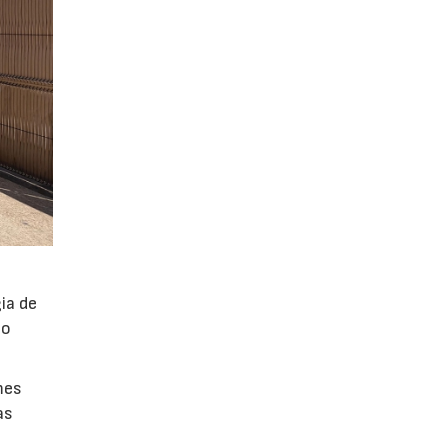
ia de
po
mes
as