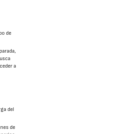
po de
parada,
busca
cceder a
rga del
ones de