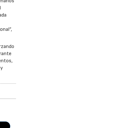
enarios
l
ada
onal”,
orzando
urante
entos,
 y