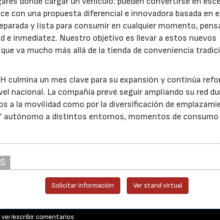
gares donde cargar un vehículo: pueden convertirse en esc
e con una propuesta diferencial e innovadora basada en e
reparada y lista para consumir en cualquier momento, pens
d e inmediatez. Nuestro objetivo es llevar a estos nuevos
ue va mucho más allá de la tienda de conveniencia tradici
SH culmina un mes clave para su expansión y continúa ref
vel nacional. La compañía prevé seguir ampliando su red d
s a la movilidad como por la diversificación de emplazami
tail’ autónomo a distintos entornos, momentos de consumo
AS
Solicitar información
Ver stand virtual
ver/escribir comentarios