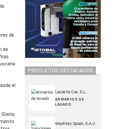
de
ores de
n de
ñías.
ovocaría
PRODUCTOS DESTACADOS
desde el
Lavarte Car, S.L.
ARMARIOS DE
LAVADO
Glaría;
tamento
Washtec Spain, S.A.U
otros.