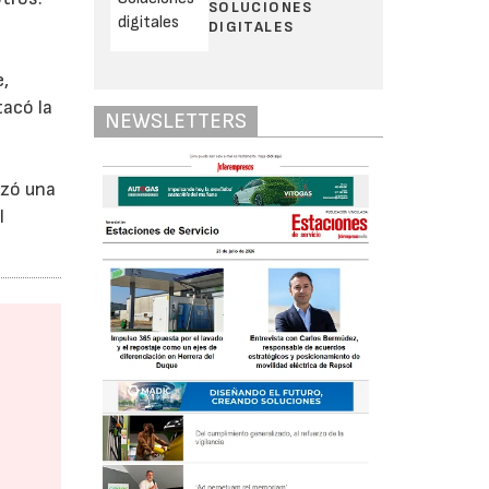
SOLUCIONES
DIGITALES
e,
tacó la
NEWSLETTERS
izó una
l