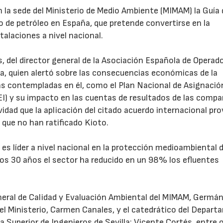
la sede del Ministerio de Medio Ambiente (MIMAM) la Guía 
o de petróleo en España, que pretende convertirse en la
talaciones a nivel nacional.
s, del director general de la Asociación Española de Operad
sa, quien alertó sobre las consecuencias económicas de la
das contempladas en él, como el Plan Nacional de Asignació
I) y su impacto en las cuentas de resultados de las compa
vidad que la aplicación del citado acuerdo internacional pr
s que no han ratificado Kioto.
 es líder a nivel nacional en la protección medioambiental 
os 30 años el sector ha reducido en un 98% los efluentes
eneral de Calidad y Evaluación Ambiental del MIMAM, Germán 
 del Ministerio, Carmen Canales, y el catedrático del Depar
a Superior de Ingenieros de Sevilla; Vicente Cortés, entre 