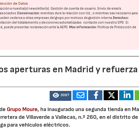
otección de Datos
pción a nuestra(s) newsletter(s). Gestión de cuenta de usuario. Envío de emails
o asociados.
Conservación:
mientras dure la relación con Ud., o mientras sea necesario para
ueden cederse a otras
empresas del grupo
por motivos de gestión interna.
Derechos:
imitación del tratatamiento y decisiones automatizadas:
contacte con nuestro DPD
. Si
23/07/2026
30/07/2026
nte, puede presentar reclamación ante la
AEPD
.
Más información:
Política de Protección de
dos aperturas en Madrid y refuerza
3097
 de
Grupo Moure
, ha inaugurado una segunda tienda en Mad
etera de Villaverde a Vallecas, n.º 260, en el distrito de 
ga para vehículos eléctricos.