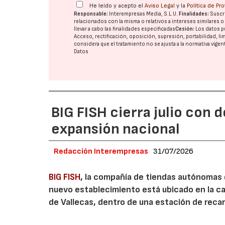
He leído y acepto el
Aviso Legal
y la
Política de Pr
Responsable:
Interempresas Media, S.L.U.
Finalidades:
Suscri
relacionados con la misma o relativos a intereses similares 
llevar a cabo las finalidades especificadas
Cesión:
Los datos p
Acceso, rectificación, oposición, supresión, portabilidad, l
considera que el tratamiento no se ajusta a la normativa vige
Datos
BIG FISH cierra julio con 
expansión nacional
Redacción Interempresas
31/07/2026
BIG FISH
, la compañía de tiendas autónomas
nuevo establecimiento está ubicado en la carr
de Vallecas, dentro de una estación de recar