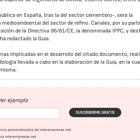
ública en España, tras la del sector cementero-, será la
 medioambiental del sector de refino. Canales, por su part
cación de la Directiva 96/61/CE, la denominada IPPC, y des
 ha redactado la Guía.
onas implicadas en el desarrollo del citado documento, real
ología llevada a cabo en la elaboración de la Guía, en la cua
 misma.
Ver ejemplo
SUSCRIBIRME GRATIS
ativos personalizados de interempresas.net
vía interempresas.net