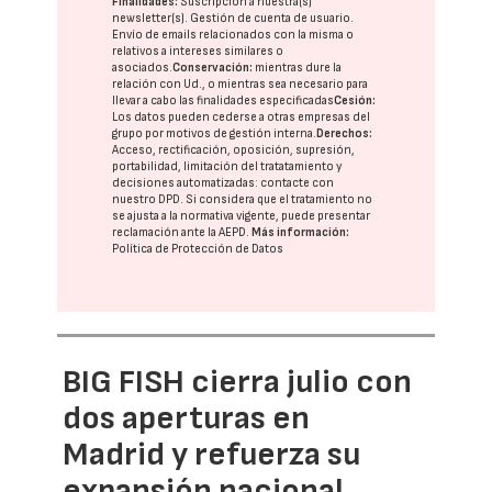
Finalidades:
Suscripción a nuestra(s)
newsletter(s). Gestión de cuenta de usuario.
Envío de emails relacionados con la misma o
relativos a intereses similares o
asociados.
Conservación:
mientras dure la
relación con Ud., o mientras sea necesario para
llevar a cabo las finalidades especificadas
Cesión:
Los datos pueden cederse a otras
empresas del
grupo
por motivos de gestión interna.
Derechos:
Acceso, rectificación, oposición, supresión,
portabilidad, limitación del tratatamiento y
decisiones automatizadas:
contacte con
nuestro DPD
. Si considera que el tratamiento no
se ajusta a la normativa vigente, puede presentar
reclamación ante la
AEPD
.
Más información:
Política de Protección de Datos
BIG FISH cierra julio con
dos aperturas en
Madrid y refuerza su
expansión nacional