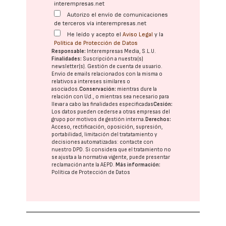
interempresas.net
Autorizo el envío de comunicaciones
de terceros vía interempresas.net
He leído y acepto el
Aviso Legal
y la
Política de Protección de Datos
Responsable:
Interempresas Media, S.L.U.
Finalidades:
Suscripción a nuestra(s)
newsletter(s). Gestión de cuenta de usuario.
Envío de emails relacionados con la misma o
relativos a intereses similares o
asociados.
Conservación:
mientras dure la
relación con Ud., o mientras sea necesario para
llevar a cabo las finalidades especificadas
Cesión:
Los datos pueden cederse a otras
empresas del
grupo
por motivos de gestión interna.
Derechos:
Acceso, rectificación, oposición, supresión,
portabilidad, limitación del tratatamiento y
decisiones automatizadas:
contacte con
nuestro DPD
. Si considera que el tratamiento no
se ajusta a la normativa vigente, puede presentar
reclamación ante la
AEPD
.
Más información:
Política de Protección de Datos