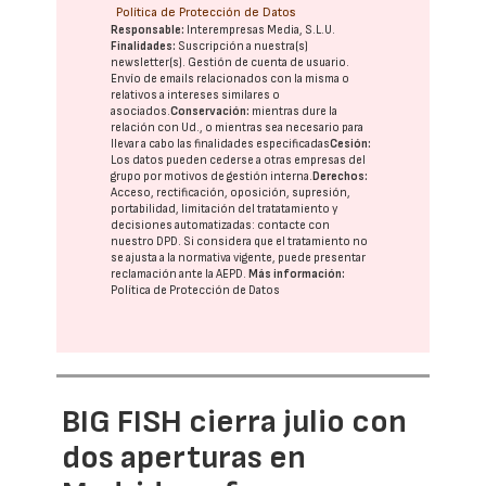
Política de Protección de Datos
Responsable:
Interempresas Media, S.L.U.
Finalidades:
Suscripción a nuestra(s)
newsletter(s). Gestión de cuenta de usuario.
Envío de emails relacionados con la misma o
relativos a intereses similares o
asociados.
Conservación:
mientras dure la
relación con Ud., o mientras sea necesario para
llevar a cabo las finalidades especificadas
Cesión:
Los datos pueden cederse a otras
empresas del
grupo
por motivos de gestión interna.
Derechos:
Acceso, rectificación, oposición, supresión,
portabilidad, limitación del tratatamiento y
decisiones automatizadas:
contacte con
nuestro DPD
. Si considera que el tratamiento no
se ajusta a la normativa vigente, puede presentar
reclamación ante la
AEPD
.
Más información:
Política de Protección de Datos
BIG FISH cierra julio con
dos aperturas en