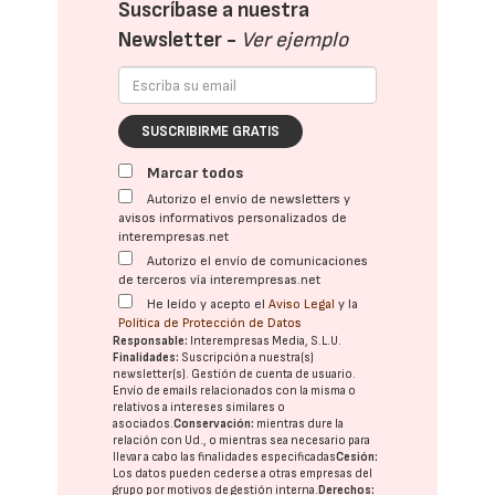
Suscríbase a nuestra
Newsletter -
Ver ejemplo
SUSCRIBIRME GRATIS
Marcar todos
Autorizo el envío de newsletters y
avisos informativos personalizados de
interempresas.net
Autorizo el envío de comunicaciones
de terceros vía interempresas.net
He leído y acepto el
Aviso Legal
y la
Política de Protección de Datos
Responsable:
Interempresas Media, S.L.U.
Finalidades:
Suscripción a nuestra(s)
newsletter(s). Gestión de cuenta de usuario.
Envío de emails relacionados con la misma o
relativos a intereses similares o
asociados.
Conservación:
mientras dure la
relación con Ud., o mientras sea necesario para
llevar a cabo las finalidades especificadas
Cesión:
Los datos pueden cederse a otras
empresas del
grupo
por motivos de gestión interna.
Derechos: