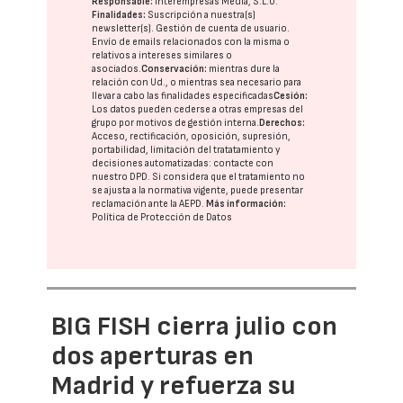
Responsable:
Interempresas Media, S.L.U.
Finalidades:
Suscripción a nuestra(s)
newsletter(s). Gestión de cuenta de usuario.
Envío de emails relacionados con la misma o
relativos a intereses similares o
asociados.
Conservación:
mientras dure la
relación con Ud., o mientras sea necesario para
llevar a cabo las finalidades especificadas
Cesión:
Los datos pueden cederse a otras
empresas del
grupo
por motivos de gestión interna.
Derechos:
Acceso, rectificación, oposición, supresión,
portabilidad, limitación del tratatamiento y
decisiones automatizadas:
contacte con
nuestro DPD
. Si considera que el tratamiento no
se ajusta a la normativa vigente, puede presentar
reclamación ante la
AEPD
.
Más información:
Política de Protección de Datos
BIG FISH cierra julio con
dos aperturas en
Madrid y refuerza su