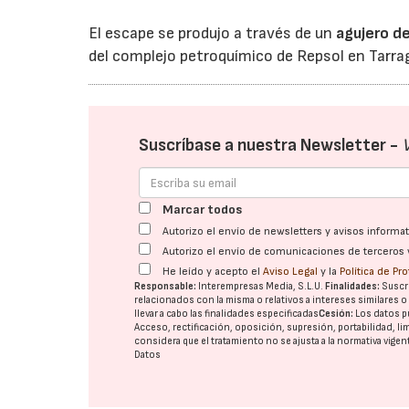
El escape se produjo a través de un
agujero de
del complejo petroquímico de Repsol en Tarr
Suscríbase a nuestra Newsletter -
Marcar todos
Autorizo el envío de newsletters y avisos inform
Autorizo el envío de comunicaciones de terceros 
He leído y acepto el
Aviso Legal
y la
Política de Pr
Responsable:
Interempresas Media, S.L.U.
Finalidades:
Suscri
relacionados con la misma o relativos a intereses similares 
llevar a cabo las finalidades especificadas
Cesión:
Los datos p
Acceso, rectificación, oposición, supresión, portabilidad, l
considera que el tratamiento no se ajusta a la normativa vige
Datos