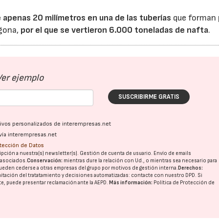
 apenas 20 milímetros en una de las tuberías
que forman 
agona,
por el que se vertieron 6.000 toneladas de nafta
.
23/07/2026
30/07/2026
Ver ejemplo
SUSCRIBIRME GRATIS
ativos personalizados de interempresas.net
vía interempresas.net
otección de Datos
pción a nuestra(s) newsletter(s). Gestión de cuenta de usuario. Envío de emails
o asociados.
Conservación:
mientras dure la relación con Ud., o mientras sea necesario para
ueden cederse a otras
empresas del grupo
por motivos de gestión interna.
Derechos:
imitación del tratatamiento y decisiones automatizadas:
contacte con nuestro DPD
. Si
nte, puede presentar reclamación ante la
AEPD
.
Más información:
Política de Protección de