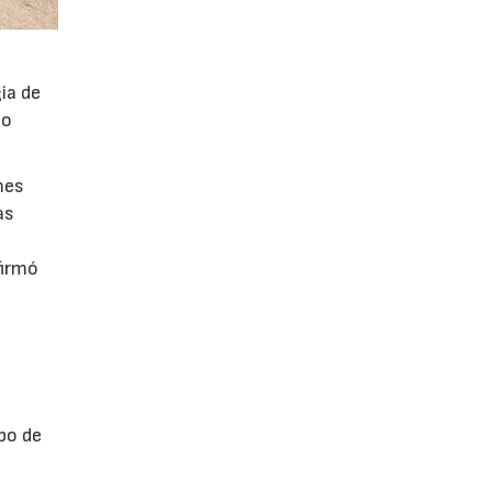
ia de
po
mes
as
firmó
po de