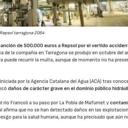
Repsol tarragona 2064
sanción de 500.000 euros a
Repsol
por el vertido acciden
ca de la compañía en Tarragona se produjo en octubre del 
era puede recurrir la multa, aunque de momento no ha pres
 iniciada por la Agencia Catalana del Agua (ACA) tras conoce
vocó
daños de carácter grave en el dominio público hidrául
el río Francolí a su paso por La Pobla de Mafumet y
contam
al afirma que no se han detectado daños en las explotacio
 riesgo para la salud humana, aunque ha precisado que aún n