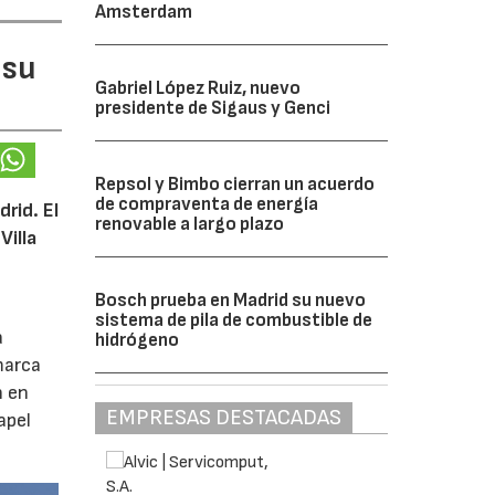
Amsterdam
 su
Gabriel López Ruiz, nuevo
presidente de Sigaus y Genci
Repsol y Bimbo cierran un acuerdo
de compraventa de energía
rid. El
renovable a largo plazo
Villa
Bosch prueba en Madrid su nuevo
sistema de pila de combustible de
a
hidrógeno
marca
n en
EMPRESAS DESTACADAS
apel