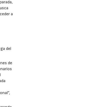
parada,
busca
cceder a
rga del
ones de
enarios
l
ada
onal”,