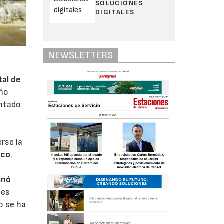
SOLUCIONES
DIGITALES
NEWSLETTERS
tal de
año
entado
rse la
ico
.
inó
nes
o se ha