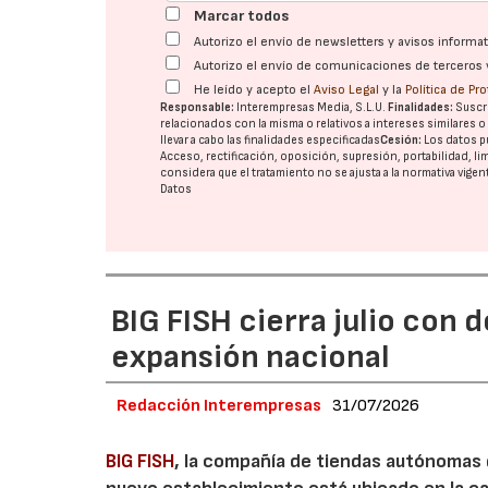
Marcar todos
Autorizo el envío de newsletters y avisos inform
Autorizo el envío de comunicaciones de terceros 
He leído y acepto el
Aviso Legal
y la
Política de Pr
Responsable:
Interempresas Media, S.L.U.
Finalidades:
Suscri
relacionados con la misma o relativos a intereses similares 
llevar a cabo las finalidades especificadas
Cesión:
Los datos p
Acceso, rectificación, oposición, supresión, portabilidad, l
considera que el tratamiento no se ajusta a la normativa vige
Datos
BIG FISH cierra julio con 
expansión nacional
Redacción Interempresas
31/07/2026
BIG FISH
, la compañía de tiendas autónomas