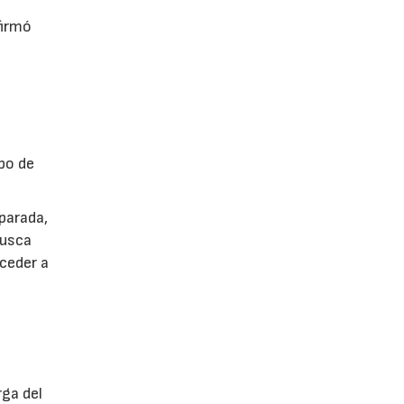
firmó
po de
parada,
busca
cceder a
rga del