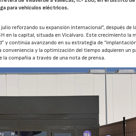
etera de Villaverde a Vallecas, n.º 260, en el distrito de 
ga para vehículos eléctricos.
 julio reforzando su expansión internacional”, después de l
H en la capital, situada en Vicálvaro. Este crecimiento la 
id” y continúa avanzando en su estrategia de “implantació
la conveniencia y la optimización del tiempo adquieren un p
e la compañía a través de una nota de prensa.