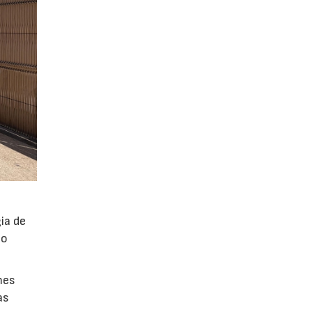
ia de
po
mes
as