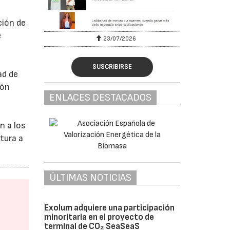
ción de
e
23/07/2026
SUSCRIBIRSE
ad de
ión
ENLACES DESTACADOS
n a los
tura a
ÚLTIMAS NOTICIAS
Exolum adquiere una participación
minoritaria en el proyecto de
terminal de CO₂ SeaSeaS