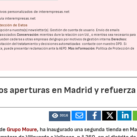
ativos personalizados de interempresas.net
vía interempresas.net
otección de Datos
pción a nuestra(s) newsletter(s). Gestión de cuenta de usuario. Envío de emails
o asociados.
Conservación:
mientras dure la relación con Ud., o mientras sea necesario para
ueden cederse a otras
empresas del grupo
por motivos de gestión interna.
Derechos:
imitación del tratatamiento y decisiones automatizadas:
contacte con nuestro DPD
. Si
nte, puede presentar reclamación ante la
AEPD
.
Más información:
Política de Protección de
dos aperturas en Madrid y refuerza
3016
 de
Grupo Moure
, ha inaugurado una segunda tienda en Mad