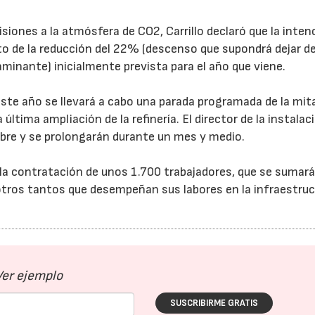
isiones a la atmósfera de CO2, Carrillo declaró que la inten
to de la reducción del 22% (descenso que supondrá dejar d
23/07/2026
30/07/2026
minante) inicialmente prevista para el año que viene.
 este año se llevará a cabo una parada programada de la mit
ltima ampliación de la refinería. El director de la instalac
re y se prolongarán durante un mes y medio.
la contratación de unos 1.700 trabajadores, que se sumará
tros tantos que desempeñan sus labores en la infraestruc
Ver ejemplo
SUSCRIBIRME GRATIS