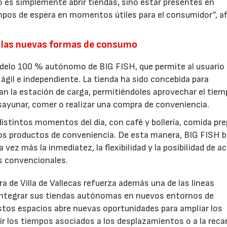
 es simplemente abrir tiendas, sino estar presentes en
pos de espera en momentos útiles para el consumidor”, a
.
 las nuevas formas de consumo
odelo 100 % autónomo de BIG FISH, que permite al usuario
ágil e independiente. La tienda ha sido concebida para
an la estación de carga, permitiéndoles aprovechar el tiem
esayunar, comer o realizar una compra de conveniencia.
istintos momentos del día, con café y bollería, comida pre
ros productos de conveniencia. De esta manera, BIG FISH 
vez más la inmediatez, la flexibilidad y la posibilidad de a
os convencionales.
a de Villa de Vallecas refuerza además una de las líneas
 integrar sus tiendas autónomas en nuevos entornos de
stos espacios abre nuevas oportunidades para ampliar los
tir los tiempos asociados a los desplazamientos o a la reca