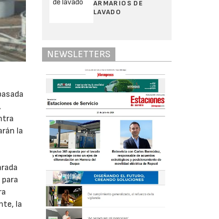
ARMARIOS DE
LAVADO
NEWSLETTERS
 pasada
,
ntra
arán la
arada
 para
ra
te, la