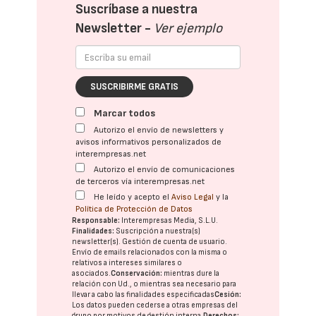
Suscríbase a nuestra
Newsletter -
Ver ejemplo
SUSCRIBIRME GRATIS
Marcar todos
Autorizo el envío de newsletters y
avisos informativos personalizados de
interempresas.net
Autorizo el envío de comunicaciones
de terceros vía interempresas.net
He leído y acepto el
Aviso Legal
y la
Política de Protección de Datos
Responsable:
Interempresas Media, S.L.U.
Finalidades:
Suscripción a nuestra(s)
newsletter(s). Gestión de cuenta de usuario.
Envío de emails relacionados con la misma o
relativos a intereses similares o
asociados.
Conservación:
mientras dure la
relación con Ud., o mientras sea necesario para
llevar a cabo las finalidades especificadas
Cesión:
Los datos pueden cederse a otras
empresas del
grupo
por motivos de gestión interna.
Derechos: