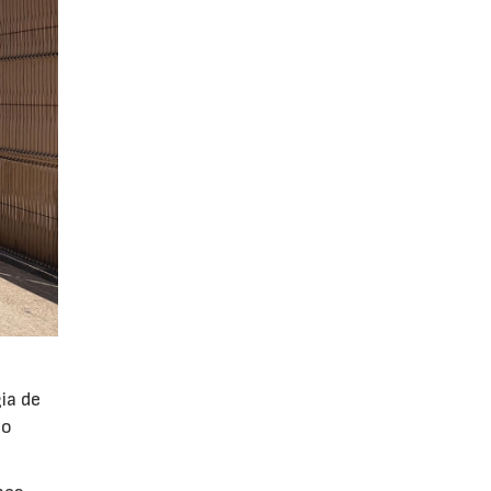
ia de
po