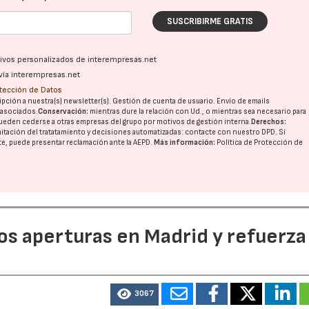
SUSCRIBIRME GRATIS
ativos personalizados de interempresas.net
vía interempresas.net
otección de Datos
pción a nuestra(s) newsletter(s). Gestión de cuenta de usuario. Envío de emails
o asociados.
Conservación:
mientras dure la relación con Ud., o mientras sea necesario para
ueden cederse a otras
empresas del grupo
por motivos de gestión interna.
Derechos:
imitación del tratatamiento y decisiones automatizadas:
contacte con nuestro DPD
. Si
nte, puede presentar reclamación ante la
AEPD
.
Más información:
Política de Protección de
dos aperturas en Madrid y refuerza
3067