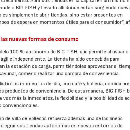
 crecimiento. Abrir dos tiendas en la capital en un mismo 
modelo BIG FISH y llevarlo allí donde están surgiendo nuev
 es simplemente abrir tiendas, sino estar presentes en
pos de espera en momentos útiles para el consumidor”, a
.
 las nuevas formas de consumo
odelo 100 % autónomo de BIG FISH, que permite al usuario
ágil e independiente. La tienda ha sido concebida para
an la estación de carga, permitiéndoles aprovechar el tiem
esayunar, comer o realizar una compra de conveniencia.
istintos momentos del día, con café y bollería, comida pre
ros productos de conveniencia. De esta manera, BIG FISH 
vez más la inmediatez, la flexibilidad y la posibilidad de a
os convencionales.
a de Villa de Vallecas refuerza además una de las líneas
 integrar sus tiendas autónomas en nuevos entornos de