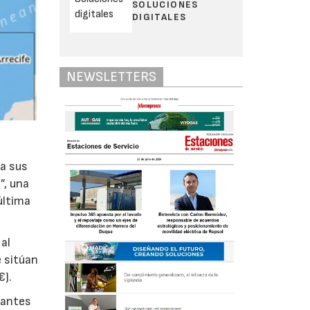
SOLUCIONES
DIGITALES
NEWSLETTERS
ra sus
”, una
última
al
e sitúan
€).
rantes