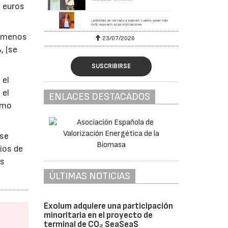
0 euros
r menos
23/07/2026
, (se
SUSCRIBIRSE
 el
 el
ENLACES DESTACADOS
timo
 se
ios de
os
ÚLTIMAS NOTICIAS
Exolum adquiere una participación
minoritaria en el proyecto de
terminal de CO₂ SeaSeaS