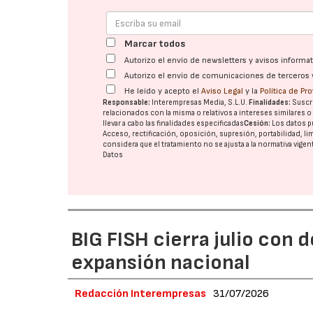
Marcar todos
Autorizo el envío de newsletters y avisos inform
Autorizo el envío de comunicaciones de terceros 
He leído y acepto el
Aviso Legal
y la
Política de Pr
Responsable:
Interempresas Media, S.L.U.
Finalidades:
Suscri
relacionados con la misma o relativos a intereses similares 
llevar a cabo las finalidades especificadas
Cesión:
Los datos p
Acceso, rectificación, oposición, supresión, portabilidad, l
considera que el tratamiento no se ajusta a la normativa vige
Datos
BIG FISH cierra julio con 
expansión nacional
Redacción Interempresas
31/07/2026