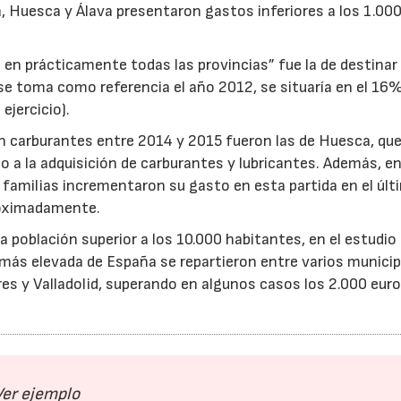
, Huesca y Álava presentaron gastos inferiores a los 1.00
al en prácticamente todas las provincias” fue la de destina
23/07/2026
30/07/2026
 se toma como referencia el año 2012, se situaría en el 16%
ejercicio).
n carburantes entre 2014 y 2015 fueron las de Huesca, que
a la adquisición de carburantes y lubricantes. Además, en
s familias incrementaron su gasto en esta partida en el úl
proximadamente.
na población superior a los 10.000 habitantes, en el estudio
 más elevada de España se repartieron entre varios municip
res y Valladolid, superando en algunos casos los 2.000 eur
Ver ejemplo