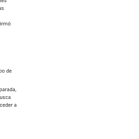
mes
as
firmó
po de
parada,
busca
cceder a