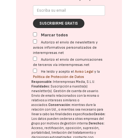
SUSCRIBIRME GRATIS
Marcar todos
Autorizo el envío de newsletters y
avisos informativos personalizados de
interempresas.net
Autorizo el envío de comunicaciones
de terceros vía interempresas.net
He leído y acepto el
Aviso Legal
y la
Política de Protección de Datos
Responsable:
Interempresas Media, S.L.U.
Finalidades:
Suscripción a nuestra(s)
newsletter(s). Gestión de cuenta de usuario.
Envío de emails relacionados con la misma o
relativos a intereses similares o
asociados.
Conservación:
mientras dure la
relación con Ud., o mientras sea necesario para
llevar a cabo las finalidades especificadas
Cesión:
Los datos pueden cederse a otras
empresas del
grupo
por motivos de gestión interna.
Derechos:
Acceso, rectificación, oposición, supresión,
portabilidad, limitación del tratatamiento y
decisiones automatizadas:
contacte con