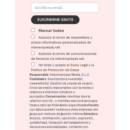
SUSCRIBIRME GRATIS
Marcar todos
Autorizo el envío de newsletters y
avisos informativos personalizados de
interempresas.net
Autorizo el envío de comunicaciones
de terceros vía interempresas.net
He leído y acepto el
Aviso Legal
y la
Política de Protección de Datos
Responsable:
Interempresas Media, S.L.U.
Finalidades:
Suscripción a nuestra(s)
newsletter(s). Gestión de cuenta de usuario.
Envío de emails relacionados con la misma o
relativos a intereses similares o
asociados.
Conservación:
mientras dure la
relación con Ud., o mientras sea necesario para
llevar a cabo las finalidades especificadas
Cesión:
Los datos pueden cederse a otras
empresas del
grupo
por motivos de gestión interna.
Derechos:
Acceso, rectificación, oposición, supresión,
portabilidad, limitación del tratatamiento y
decisiones automatizadas:
contacte con