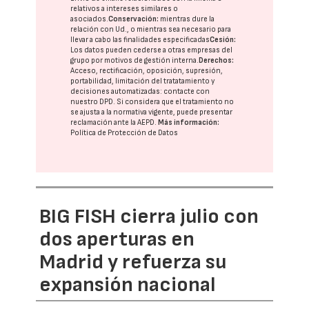
relativos a intereses similares o
asociados.
Conservación:
mientras dure la
relación con Ud., o mientras sea necesario para
llevar a cabo las finalidades especificadas
Cesión:
Los datos pueden cederse a otras
empresas del
grupo
por motivos de gestión interna.
Derechos:
Acceso, rectificación, oposición, supresión,
portabilidad, limitación del tratatamiento y
decisiones automatizadas:
contacte con
nuestro DPD
. Si considera que el tratamiento no
se ajusta a la normativa vigente, puede presentar
reclamación ante la
AEPD
.
Más información:
Política de Protección de Datos
BIG FISH cierra julio con
dos aperturas en
Madrid y refuerza su
expansión nacional