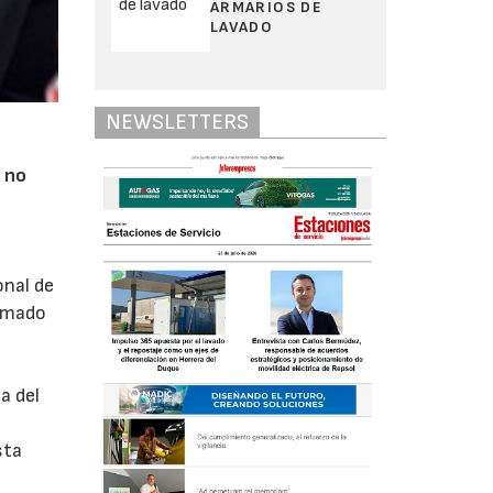
ARMARIOS DE
LAVADO
NEWSLETTERS
o
no
onal de
irmado
a del
sta