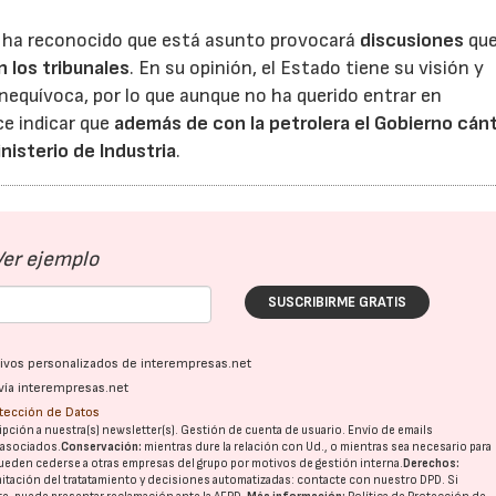
 ha reconocido que está asunto provocará
discusiones
que
 los tribunales
. En su opinión, el Estado tiene su visión y
23/07/2026
30/07/2026
inequívoca, por lo que aunque no ha querido entrar en
ce indicar que
además de con la petrolera el Gobierno cán
nisterio de Industria
.
Ver ejemplo
SUSCRIBIRME GRATIS
ativos personalizados de interempresas.net
vía interempresas.net
otección de Datos
pción a nuestra(s) newsletter(s). Gestión de cuenta de usuario. Envío de emails
o asociados.
Conservación:
mientras dure la relación con Ud., o mientras sea necesario para
ueden cederse a otras
empresas del grupo
por motivos de gestión interna.
Derechos:
imitación del tratatamiento y decisiones automatizadas:
contacte con nuestro DPD
. Si