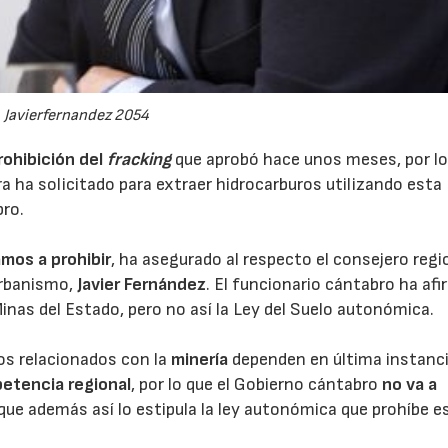
Javierfernandez 2054
rohibición del
fracking
que aprobó hace unos meses, por l
ra ha solicitado para extraer hidrocarburos utilizando esta
bro.
amos a prohibir
, ha asegurado al respecto el consejero regi
Urbanismo,
Javier Fernández
. El funcionario cántabro ha af
 Minas del Estado, pero no así la Ley del Suelo autonómica.
os relacionados con la
minería
dependen en última instanci
petencia regional
, por lo que el Gobierno cántabro
no va a
rque además así lo estipula la ley autonómica que prohíbe e