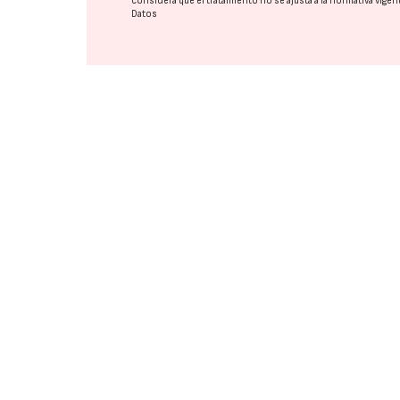
considera que el tratamiento no se ajusta a la normativa vige
Datos