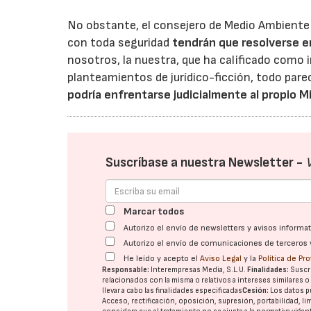
No obstante, el consejero de Medio Ambiente
con toda seguridad
tendrán que resolverse en
nosotros, la nuestra, que ha calificado como 
planteamientos de jurídico-ficción, todo pare
podría enfrentarse judicialmente al propio Mi
Suscríbase a nuestra Newsletter -
Marcar todos
Autorizo el envío de newsletters y avisos inform
Autorizo el envío de comunicaciones de terceros 
He leído y acepto el
Aviso Legal
y la
Política de Pr
Responsable:
Interempresas Media, S.L.U.
Finalidades:
Suscri
relacionados con la misma o relativos a intereses similares 
llevar a cabo las finalidades especificadas
Cesión:
Los datos p
Acceso, rectificación, oposición, supresión, portabilidad, l