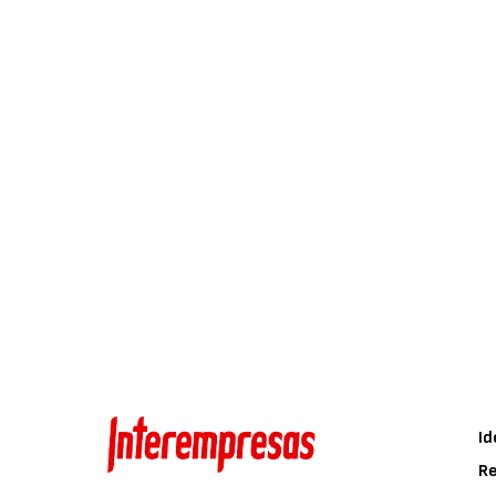
Id
Re