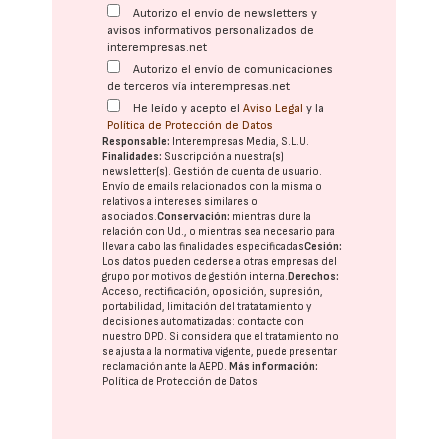
Autorizo el envío de newsletters y
avisos informativos personalizados de
interempresas.net
Autorizo el envío de comunicaciones
de terceros vía interempresas.net
He leído y acepto el
Aviso Legal
y la
Política de Protección de Datos
Responsable:
Interempresas Media, S.L.U.
Finalidades:
Suscripción a nuestra(s)
newsletter(s). Gestión de cuenta de usuario.
Envío de emails relacionados con la misma o
relativos a intereses similares o
asociados.
Conservación:
mientras dure la
relación con Ud., o mientras sea necesario para
llevar a cabo las finalidades especificadas
Cesión:
Los datos pueden cederse a otras
empresas del
grupo
por motivos de gestión interna.
Derechos:
Acceso, rectificación, oposición, supresión,
portabilidad, limitación del tratatamiento y
decisiones automatizadas:
contacte con
nuestro DPD
. Si considera que el tratamiento no
se ajusta a la normativa vigente, puede presentar
reclamación ante la
AEPD
.
Más información:
Política de Protección de Datos