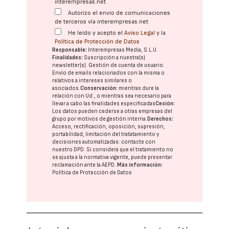
interempresas.net
Autorizo el envío de comunicaciones
de terceros vía interempresas.net
He leído y acepto el
Aviso Legal
y la
Política de Protección de Datos
Responsable:
Interempresas Media, S.L.U.
Finalidades:
Suscripción a nuestra(s)
newsletter(s). Gestión de cuenta de usuario.
Envío de emails relacionados con la misma o
relativos a intereses similares o
asociados.
Conservación:
mientras dure la
relación con Ud., o mientras sea necesario para
llevar a cabo las finalidades especificadas
Cesión:
Los datos pueden cederse a otras
empresas del
grupo
por motivos de gestión interna.
Derechos:
Acceso, rectificación, oposición, supresión,
portabilidad, limitación del tratatamiento y
decisiones automatizadas:
contacte con
nuestro DPD
. Si considera que el tratamiento no
se ajusta a la normativa vigente, puede presentar
reclamación ante la
AEPD
.
Más información:
Política de Protección de Datos