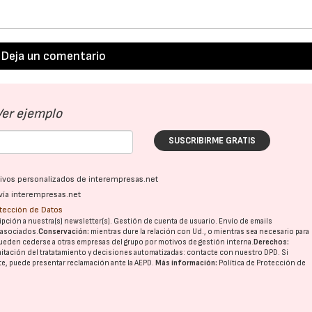
Deja un comentario
Ver ejemplo
SUSCRIBIRME GRATIS
ativos personalizados de interempresas.net
vía interempresas.net
otección de Datos
pción a nuestra(s) newsletter(s). Gestión de cuenta de usuario. Envío de emails
o asociados.
Conservación:
mientras dure la relación con Ud., o mientras sea necesario para
ueden cederse a otras
empresas del grupo
por motivos de gestión interna.
Derechos:
imitación del tratatamiento y decisiones automatizadas:
contacte con nuestro DPD
. Si
nte, puede presentar reclamación ante la
AEPD
.
Más información:
Política de Protección de
23/07/2026
30/07/2026