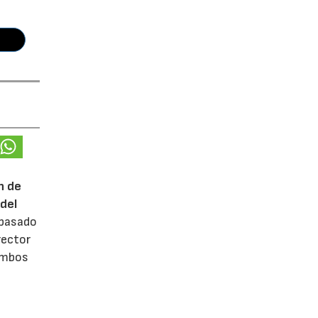
n de
del
 pasado
rector
 ambos