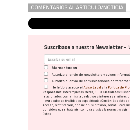
COMENTARIOS AL ARTÍCULO/NOTICIA
Suscríbase a nuestra Newsletter -
Marcar todos
Autorizo el envío de newsletters y avisos inform
Autorizo el envío de comunicaciones de terceros 
He leído y acepto el
Aviso Legal
y la
Política de Pr
Responsable:
Interempresas Media, S.L.U.
Finalidades:
Suscri
relacionados con la misma o relativos a intereses similares 
llevar a cabo las finalidades especificadas
Cesión:
Los datos p
Acceso, rectificación, oposición, supresión, portabilidad, l
considera que el tratamiento no se ajusta a la normativa vige
Datos