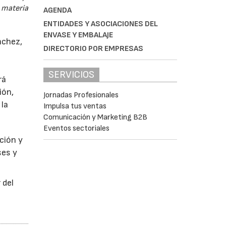
n materia
AGENDA
ENTIDADES Y ASOCIACIONES DEL
ENVASE Y EMBALAJE
nchez,
DIRECTORIO POR EMPRESAS
SERVICIOS
rá
ión,
Jornadas Profesionales
 la
Impulsa tus ventas
Comunicación y Marketing B2B
Eventos sectoriales
ción y
ses y
 del