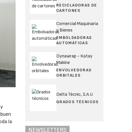
RECICLADORAS DE
CARTONES
Comercial Maquinaria
y Bienes
EMBOLSADORAS
AUTOMÁTICAS
Dynawrap - Katay
Makine
ENVOLVEDORAS
ORBITALES
Delta Tècnic, S.A.U
GRADOS TÉCNICOS
 y
n buen
oda la
NEWSLETTERS