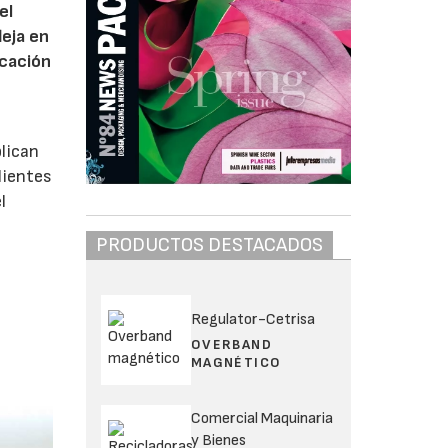
el
leja en
icación
plican
lientes
l
PRODUCTOS DESTACADOS
Regulator-Cetrisa
OVERBAND
MAGNÉTICO
Comercial Maquinaria
y Bienes