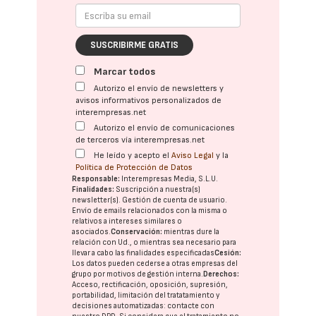
SUSCRIBIRME GRATIS
Marcar todos
Autorizo el envío de newsletters y
avisos informativos personalizados de
interempresas.net
Autorizo el envío de comunicaciones
de terceros vía interempresas.net
He leído y acepto el
Aviso Legal
y la
Política de Protección de Datos
Responsable:
Interempresas Media, S.L.U.
Finalidades:
Suscripción a nuestra(s)
newsletter(s). Gestión de cuenta de usuario.
Envío de emails relacionados con la misma o
relativos a intereses similares o
asociados.
Conservación:
mientras dure la
relación con Ud., o mientras sea necesario para
llevar a cabo las finalidades especificadas
Cesión:
Los datos pueden cederse a otras
empresas del
grupo
por motivos de gestión interna.
Derechos:
Acceso, rectificación, oposición, supresión,
portabilidad, limitación del tratatamiento y
decisiones automatizadas:
contacte con