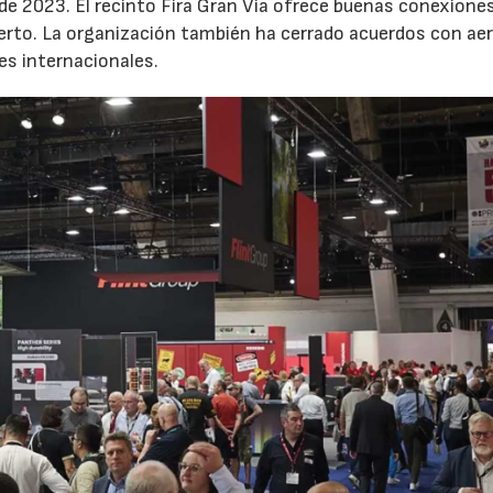
 de 2023. El recinto Fira Gran Via ofrece buenas conexione
uerto. La organización también ha cerrado acuerdos con ae
tes internacionales.
30/07/2026
2