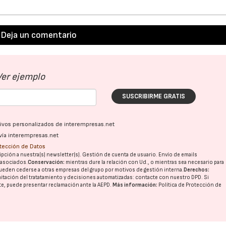
Deja un comentario
Ver ejemplo
SUSCRIBIRME GRATIS
ativos personalizados de interempresas.net
vía interempresas.net
otección de Datos
pción a nuestra(s) newsletter(s). Gestión de cuenta de usuario. Envío de emails
o asociados.
Conservación:
mientras dure la relación con Ud., o mientras sea necesario para
ueden cederse a otras
empresas del grupo
por motivos de gestión interna.
Derechos:
imitación del tratatamiento y decisiones automatizadas:
contacte con nuestro DPD
. Si
nte, puede presentar reclamación ante la
AEPD
.
Más información:
Política de Protección de