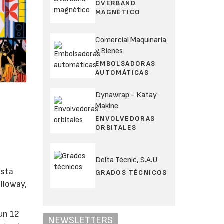
OVERBAND
MAGNÉTICO
Comercial Maquinaria
y Bienes
EMBOLSADORAS
AUTOMÁTICAS
Dynawrap - Katay
Makine
ENVOLVEDORAS
ORBITALES
Delta Tècnic, S.A.U
asta
GRADOS TÉCNICOS
lloway,
 un 12
NEWSLETTERS