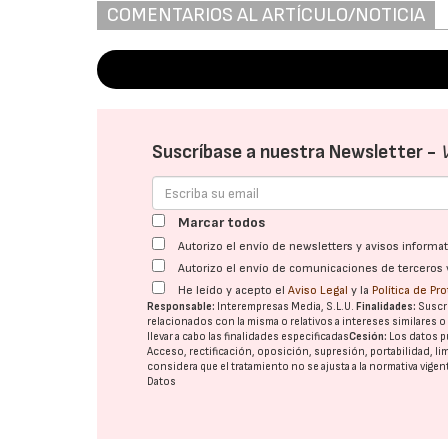
COMENTARIOS AL ARTÍCULO/NOTICIA
Suscríbase a nuestra Newsletter -
Marcar todos
Autorizo el envío de newsletters y avisos inform
Autorizo el envío de comunicaciones de terceros 
He leído y acepto el
Aviso Legal
y la
Política de Pr
Responsable:
Interempresas Media, S.L.U.
Finalidades:
Suscri
relacionados con la misma o relativos a intereses similares 
llevar a cabo las finalidades especificadas
Cesión:
Los datos p
Acceso, rectificación, oposición, supresión, portabilidad, l
considera que el tratamiento no se ajusta a la normativa vige
Datos