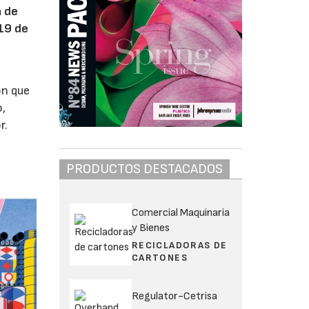
a de
 19 de
ón que
o,
r.
PRODUCTOS DESTACADOS
Comercial Maquinaria
y Bienes
RECICLADORAS DE
CARTONES
Regulator-Cetrisa