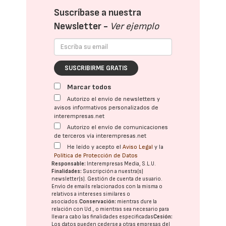
Suscríbase a nuestra
Newsletter -
Ver ejemplo
SUSCRIBIRME GRATIS
Marcar todos
Autorizo el envío de newsletters y
avisos informativos personalizados de
interempresas.net
Autorizo el envío de comunicaciones
de terceros vía interempresas.net
He leído y acepto el
Aviso Legal
y la
Política de Protección de Datos
Responsable:
Interempresas Media, S.L.U.
Finalidades:
Suscripción a nuestra(s)
newsletter(s). Gestión de cuenta de usuario.
Envío de emails relacionados con la misma o
relativos a intereses similares o
asociados.
Conservación:
mientras dure la
relación con Ud., o mientras sea necesario para
llevar a cabo las finalidades especificadas
Cesión:
Los datos pueden cederse a otras
empresas del