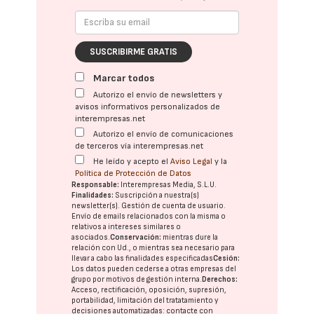
SUSCRIBIRME GRATIS
Marcar todos
Autorizo el envío de newsletters y
avisos informativos personalizados de
interempresas.net
Autorizo el envío de comunicaciones
de terceros vía interempresas.net
He leído y acepto el
Aviso Legal
y la
Política de Protección de Datos
Responsable:
Interempresas Media, S.L.U.
Finalidades:
Suscripción a nuestra(s)
newsletter(s). Gestión de cuenta de usuario.
Envío de emails relacionados con la misma o
relativos a intereses similares o
asociados.
Conservación:
mientras dure la
relación con Ud., o mientras sea necesario para
llevar a cabo las finalidades especificadas
Cesión:
Los datos pueden cederse a otras
empresas del
grupo
por motivos de gestión interna.
Derechos:
Acceso, rectificación, oposición, supresión,
portabilidad, limitación del tratatamiento y
decisiones automatizadas:
contacte con