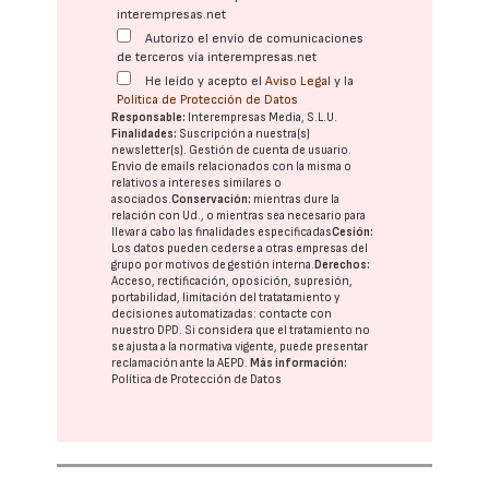
interempresas.net
Autorizo el envío de comunicaciones
de terceros vía interempresas.net
He leído y acepto el
Aviso Legal
y la
Política de Protección de Datos
Responsable:
Interempresas Media, S.L.U.
Finalidades:
Suscripción a nuestra(s)
newsletter(s). Gestión de cuenta de usuario.
Envío de emails relacionados con la misma o
relativos a intereses similares o
asociados.
Conservación:
mientras dure la
relación con Ud., o mientras sea necesario para
llevar a cabo las finalidades especificadas
Cesión:
Los datos pueden cederse a otras
empresas del
grupo
por motivos de gestión interna.
Derechos:
Acceso, rectificación, oposición, supresión,
portabilidad, limitación del tratatamiento y
decisiones automatizadas:
contacte con
nuestro DPD
. Si considera que el tratamiento no
se ajusta a la normativa vigente, puede presentar
reclamación ante la
AEPD
.
Más información:
Política de Protección de Datos