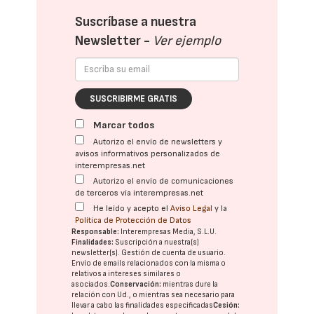
Suscríbase a nuestra
Newsletter -
Ver ejemplo
SUSCRIBIRME GRATIS
Marcar todos
Autorizo el envío de newsletters y
avisos informativos personalizados de
interempresas.net
Autorizo el envío de comunicaciones
de terceros vía interempresas.net
He leído y acepto el
Aviso Legal
y la
Política de Protección de Datos
Responsable:
Interempresas Media, S.L.U.
Finalidades:
Suscripción a nuestra(s)
newsletter(s). Gestión de cuenta de usuario.
Envío de emails relacionados con la misma o
relativos a intereses similares o
asociados.
Conservación:
mientras dure la
relación con Ud., o mientras sea necesario para
llevar a cabo las finalidades especificadas
Cesión: