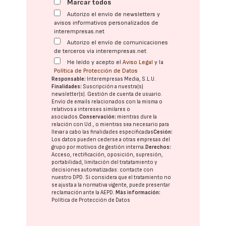
Marcar todos
Autorizo el envío de newsletters y
avisos informativos personalizados de
interempresas.net
Autorizo el envío de comunicaciones
de terceros vía interempresas.net
He leído y acepto el
Aviso Legal
y la
Política de Protección de Datos
Responsable:
Interempresas Media, S.L.U.
Finalidades:
Suscripción a nuestra(s)
newsletter(s). Gestión de cuenta de usuario.
Envío de emails relacionados con la misma o
relativos a intereses similares o
asociados.
Conservación:
mientras dure la
relación con Ud., o mientras sea necesario para
llevar a cabo las finalidades especificadas
Cesión:
Los datos pueden cederse a otras
empresas del
grupo
por motivos de gestión interna.
Derechos:
Acceso, rectificación, oposición, supresión,
portabilidad, limitación del tratatamiento y
decisiones automatizadas:
contacte con
nuestro DPD
. Si considera que el tratamiento no
se ajusta a la normativa vigente, puede presentar
reclamación ante la
AEPD
.
Más información:
Política de Protección de Datos