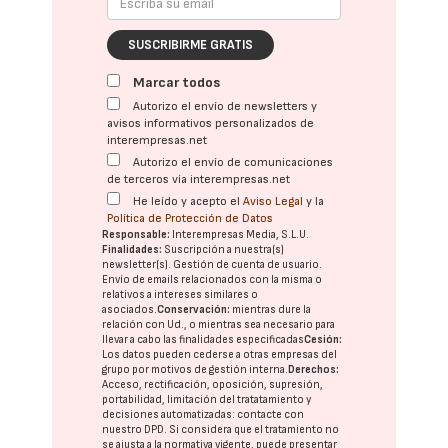
SUSCRIBIRME GRATIS
Marcar todos
Autorizo el envío de newsletters y
avisos informativos personalizados de
interempresas.net
Autorizo el envío de comunicaciones
de terceros vía interempresas.net
He leído y acepto el
Aviso Legal
y la
Política de Protección de Datos
Responsable:
Interempresas Media, S.L.U.
Finalidades:
Suscripción a nuestra(s)
newsletter(s). Gestión de cuenta de usuario.
Envío de emails relacionados con la misma o
relativos a intereses similares o
asociados.
Conservación:
mientras dure la
relación con Ud., o mientras sea necesario para
llevar a cabo las finalidades especificadas
Cesión:
Los datos pueden cederse a otras
empresas del
grupo
por motivos de gestión interna.
Derechos:
Acceso, rectificación, oposición, supresión,
portabilidad, limitación del tratatamiento y
decisiones automatizadas:
contacte con
nuestro DPD
. Si considera que el tratamiento no
se ajusta a la normativa vigente, puede presentar