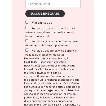
SUSCRIBIRME GRATIS
Marcar todos
Autorizo el envío de newsletters y
avisos informativos personalizados de
interempresas.net
Autorizo el envío de comunicaciones
de terceros vía interempresas.net
He leído y acepto el
Aviso Legal
y la
Política de Protección de Datos
Responsable:
Interempresas Media, S.L.U.
Finalidades:
Suscripción a nuestra(s)
newsletter(s). Gestión de cuenta de usuario.
Envío de emails relacionados con la misma o
relativos a intereses similares o
asociados.
Conservación:
mientras dure la
relación con Ud., o mientras sea necesario para
llevar a cabo las finalidades especificadas
Cesión:
Los datos pueden cederse a otras
empresas del
grupo
por motivos de gestión interna.
Derechos:
Acceso, rectificación, oposición, supresión,
portabilidad, limitación del tratatamiento y
decisiones automatizadas:
contacte con
nuestro DPD
. Si considera que el tratamiento no