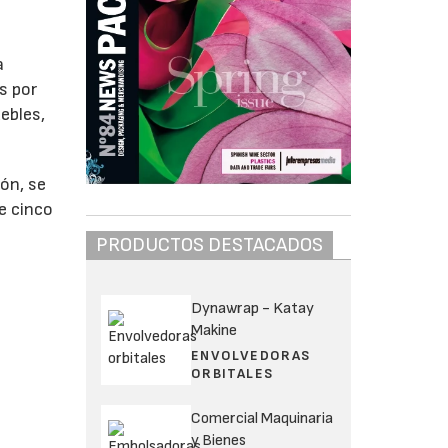
a
a
s por
ebles,
ión, se
e cinco
PRODUCTOS DESTACADOS
Dynawrap - Katay
Makine
ENVOLVEDORAS
ORBITALES
Comercial Maquinaria
y Bienes