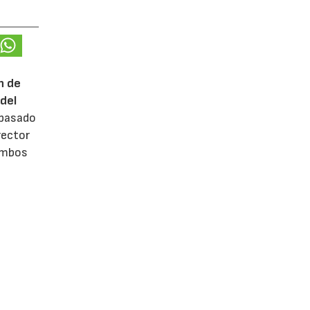
n de
del
 pasado
rector
 ambos