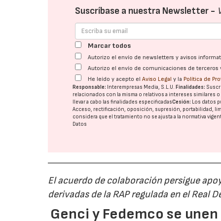
Suscríbase a nuestra Newsletter -
Marcar todos
Autorizo el envío de newsletters y avisos inform
Autorizo el envío de comunicaciones de terceros 
He leído y acepto el
Aviso Legal
y la
Política de Pr
Responsable:
Interempresas Media, S.L.U.
Finalidades:
Suscri
relacionados con la misma o relativos a intereses similares 
llevar a cabo las finalidades especificadas
Cesión:
Los datos p
Acceso, rectificación, oposición, supresión, portabilidad, l
considera que el tratamiento no se ajusta a la normativa vige
Datos
El acuerdo de colaboración persigue apoya
derivadas de la RAP regulada en el Real 
Genci y Fedemco se unen p