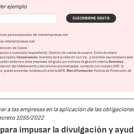
Ver ejemplo
SUSCRIBIRME GRATIS
ativos personalizados de interempresas.net
vía interempresas.net
otección de Datos
pción a nuestra(s) newsletter(s). Gestión de cuenta de usuario. Envío de emails
o asociados.
Conservación:
mientras dure la relación con Ud., o mientras sea necesario para
ueden cederse a otras
empresas del grupo
por motivos de gestión interna.
Derechos:
imitación del tratatamiento y decisiones automatizadas:
contacte con nuestro DPD
. Si
nte, puede presentar reclamación ante la
AEPD
.
Más información:
Política de Protección de
r a las empresas en la aplicación de las obligacione
Decreto 1055/2022
23/07/2026
30/07/2026
ara impusar la divulgación y ayud