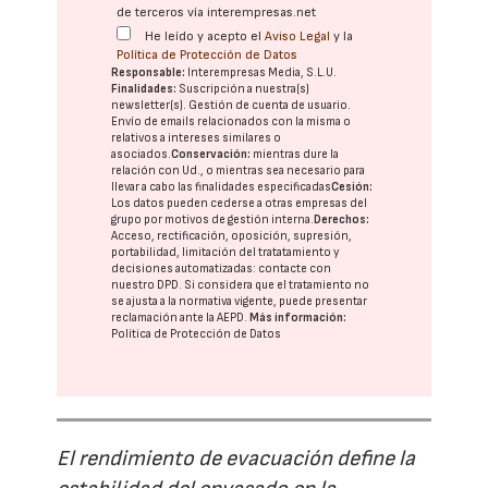
de terceros vía interempresas.net
He leído y acepto el
Aviso Legal
y la
Política de Protección de Datos
Responsable:
Interempresas Media, S.L.U.
Finalidades:
Suscripción a nuestra(s)
newsletter(s). Gestión de cuenta de usuario.
Envío de emails relacionados con la misma o
relativos a intereses similares o
asociados.
Conservación:
mientras dure la
relación con Ud., o mientras sea necesario para
llevar a cabo las finalidades especificadas
Cesión:
Los datos pueden cederse a otras
empresas del
grupo
por motivos de gestión interna.
Derechos:
Acceso, rectificación, oposición, supresión,
portabilidad, limitación del tratatamiento y
decisiones automatizadas:
contacte con
nuestro DPD
. Si considera que el tratamiento no
se ajusta a la normativa vigente, puede presentar
reclamación ante la
AEPD
.
Más información:
Política de Protección de Datos
El rendimiento de evacuación define la