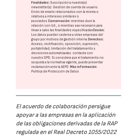
Finalidades:
Suscripción a nuestra(s)
newsletter(s). Gestión de cuenta de usuario.
Envío de emails relacionados con la misma o
relativos a intereses similares o
asociados.
Conservación:
mientras dure la
relación con Ud., o mientras sea necesario para
llevar a cabo las finalidades especificadas
Cesión:
Los datos pueden cederse a otras
empresas del
grupo
por motivos de gestión interna.
Derechos:
Acceso, rectificación, oposición, supresión,
portabilidad, limitación del tratatamiento y
decisiones automatizadas:
contacte con
nuestro DPD
. Si considera que el tratamiento no
se ajusta a la normativa vigente, puede presentar
reclamación ante la
AEPD
.
Más información:
Política de Protección de Datos
El acuerdo de colaboración persigue
apoyar a las empresas en la aplicación
de las obligaciones derivadas de la RAP
regulada en el Real Decreto 1055/2022