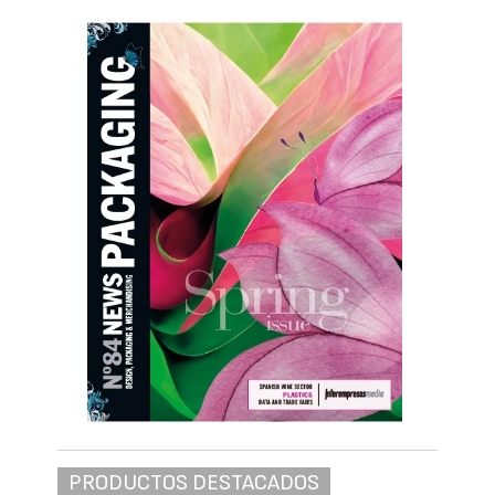
nuevo presidente de
Sigaus y Genci
Redacción Interempresas
31/07/2026
7148
Los Consejos de Administración de
Sistema
Integrado de Gestión de Aceites Usados
(Sigaus) y
Gestión de Envases Comerciales
e Industriales (Genci)
, ambos
Sistemas
Colectivos de Responsabilidad Ampliada
del Productor (Scrap)
, han acordado renovar
la presidencia de ambas entidades. El pasado
1 de julio ésta ha pasado a ser ejercida por
TotalEnergies Marketing España, S.A.U., con
la representación de Gabriel López Ruiz,