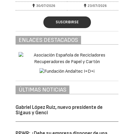
vicepresidente de la asociación en los
últimos seis años y desde 2012 ostenta
también el cargo de consejero en Sigaus.
“Es un honor asumir la Presidencia de Sigaus
y de Genci y dar continuidad al trabajo
desarrollado por ambas entidades. Sigaus
celebra 20 años de trayectoria, que le han
situado como uno de los Scrap más
maduros y sólidos de España y un auténtico
referente internacional en materia de
aceites usados, mientras que Genci afronta
una etapa clave para consolidar su actividad
en la gestión de los residuos de envases
comerciales e industriales. Afronto esta
nueva responsabilidad con la voluntad de
seguir trasladando el compromiso de ambos
sectores con la economía circular,