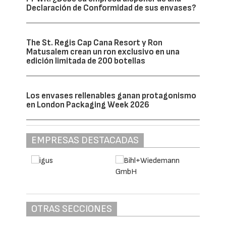
fortaleciendo la colaboración entre todos
los agentes de sus respectivas cadenas de
valor —productores y distribuidores,
consumidores, administraciones públicas y
gestores de residuos— para que Sigaus y
Genci sigan siendo motores de
sostenibilidad y aprovechamiento eficiente
de los recursos en España” –afirma el nuevo
presidente de Sigaus y Genci.
Gabriel López sustituye como presidente a
Buenaventura González del Campo, quien ha
ejercido la presidencia de Sigaus desde 2017
y de Genci desde 2022, representando a la
compañía Enilive Iberia, S.L.U. (antes Eni
Iberia).