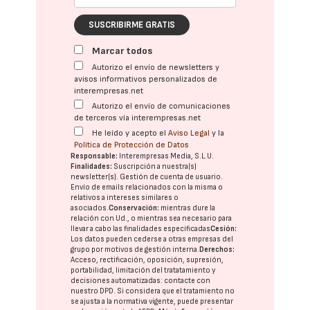
SUSCRIBIRME GRATIS
Marcar todos
Autorizo el envío de newsletters y
avisos informativos personalizados de
interempresas.net
Autorizo el envío de comunicaciones
de terceros vía interempresas.net
He leído y acepto el
Aviso Legal
y la
Política de Protección de Datos
Responsable:
Interempresas Media, S.L.U.
Finalidades:
Suscripción a nuestra(s)
newsletter(s). Gestión de cuenta de usuario.
Envío de emails relacionados con la misma o
relativos a intereses similares o
asociados.
Conservación:
mientras dure la
relación con Ud., o mientras sea necesario para
llevar a cabo las finalidades especificadas
Cesión:
Los datos pueden cederse a otras
empresas del
grupo
por motivos de gestión interna.
Derechos:
Acceso, rectificación, oposición, supresión,
portabilidad, limitación del tratatamiento y
decisiones automatizadas:
contacte con
nuestro DPD
. Si considera que el tratamiento no
se ajusta a la normativa vigente, puede presentar