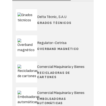
director Comercial de la compañía, quien
asume también la presidencia de SIGRAP, la
entidad administradora de ambos Scraps.
Gabriel López Ruiz, presidente de Sigaus y Genci.
Gabriel López es Ingeniero Técnico Industrial
por la Universidad Pontificia de Comillas
(Icai) y ha desarrollado su carrera profesional
en el Grupo TotalEnergies, donde se inició en
el mercado de lubricantes a través de Fina
Ibérica. Continuó su trayectoria durante las
sucesivas adquisiciones de la compañía a lo
largo del tiempo: TotalFina, TotalFinaElf,
Total España y, en la actualidad,
TotalEnergies Marketing España.
Con más de 35 años de experiencia en el