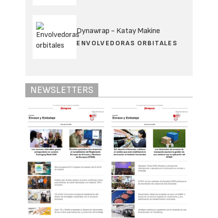
sector, ha trabajado en diferentes áreas de
la multinacional dentro del campo de la
comercialización de carburantes, tarjetas,
red y filiales de distribución de combustible.
Cuenta con experiencia internacional tras
haber sido expatriado como director de
lubricantes en filiales de otros países. A su
regreso, lideró la dirección comercial y el
desarrollo de negocios de la filial española.
Desde 2023 retomó la dirección comercial y,
desde 2025, es el director de la Unidad de
Negocio Industrial de Lubricantes y AFS de
TotalEnergies para España y Portugal.
Asimismo, participa de forma activa en
Aselube (la Asociación Española de
Lubricantes, que agrupa al 81% del mercado
en España) donde ha ejercido el cargo de