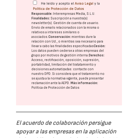
He leído y acepto el
Aviso Legal
y la
Política de Protección de Datos
Responsable:
Interempresas Media, S.L.U.
Finalidades:
Suscripción a nuestra(s)
newsletter(s). Gestión de cuenta de usuario.
Envío de emails relacionados con la misma o
relativos a intereses similares o
asociados.
Conservación:
mientras dure la
relación con Ud., o mientras sea necesario para
llevar a cabo las finalidades especificadas
Cesión:
Los datos pueden cederse a otras
empresas del
grupo
por motivos de gestión interna.
Derechos:
Acceso, rectificación, oposición, supresión,
portabilidad, limitación del tratatamiento y
decisiones automatizadas:
contacte con
nuestro DPD
. Si considera que el tratamiento no
se ajusta a la normativa vigente, puede presentar
reclamación ante la
AEPD
.
Más información:
Política de Protección de Datos
El acuerdo de colaboración persigue
apoyar a las empresas en la aplicación