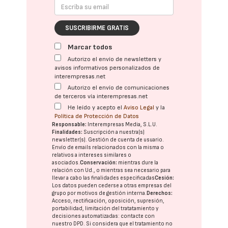
SUSCRIBIRME GRATIS
Marcar todos
Autorizo el envío de newsletters y
avisos informativos personalizados de
interempresas.net
Autorizo el envío de comunicaciones
de terceros vía interempresas.net
He leído y acepto el
Aviso Legal
y la
Política de Protección de Datos
Responsable:
Interempresas Media, S.L.U.
Finalidades:
Suscripción a nuestra(s)
newsletter(s). Gestión de cuenta de usuario.
Envío de emails relacionados con la misma o
relativos a intereses similares o
asociados.
Conservación:
mientras dure la
relación con Ud., o mientras sea necesario para
llevar a cabo las finalidades especificadas
Cesión:
Los datos pueden cederse a otras
empresas del
grupo
por motivos de gestión interna.
Derechos:
Acceso, rectificación, oposición, supresión,
portabilidad, limitación del tratatamiento y
decisiones automatizadas:
contacte con
nuestro DPD
. Si considera que el tratamiento no