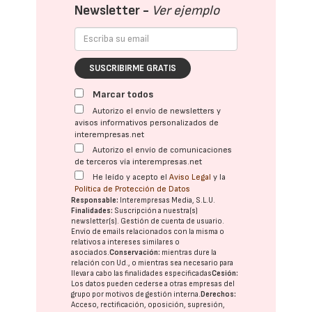
Newsletter -
Ver ejemplo
SUSCRIBIRME GRATIS
Marcar todos
Autorizo el envío de newsletters y
avisos informativos personalizados de
interempresas.net
Autorizo el envío de comunicaciones
de terceros vía interempresas.net
He leído y acepto el
Aviso Legal
y la
Política de Protección de Datos
Responsable:
Interempresas Media, S.L.U.
Finalidades:
Suscripción a nuestra(s)
newsletter(s). Gestión de cuenta de usuario.
Envío de emails relacionados con la misma o
relativos a intereses similares o
asociados.
Conservación:
mientras dure la
relación con Ud., o mientras sea necesario para
llevar a cabo las finalidades especificadas
Cesión:
Los datos pueden cederse a otras
empresas del
grupo
por motivos de gestión interna.
Derechos:
Acceso, rectificación, oposición, supresión,