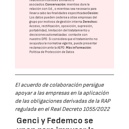
relativos a intereses similares o
asociados.
Conservación:
mientras dure la
relación con Ud., o mientras sea necesario para
llevar a cabo las finalidades especificadas
Cesión:
Los datos pueden cederse a otras
empresas del
grupo
por motivos de gestión interna.
Derechos:
Acceso, rectificación, oposición, supresión,
portabilidad, limitación del tratatamiento y
decisiones automatizadas:
contacte con
nuestro DPD
. Si considera que el tratamiento no
se ajusta a la normativa vigente, puede presentar
reclamación ante la
AEPD
.
Más información:
Política de Protección de Datos
El acuerdo de colaboración persigue
apoyar a las empresas en la aplicación
de las obligaciones derivadas de la RAP
regulada en el Real Decreto 1055/2022
Genci y Fedemco se