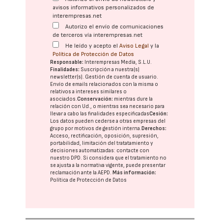
avisos informativos personalizados de
interempresas.net
Autorizo el envío de comunicaciones
de terceros vía interempresas.net
He leído y acepto el
Aviso Legal
y la
Política de Protección de Datos
Responsable:
Interempresas Media, S.L.U.
Finalidades:
Suscripción a nuestra(s)
newsletter(s). Gestión de cuenta de usuario.
Envío de emails relacionados con la misma o
relativos a intereses similares o
asociados.
Conservación:
mientras dure la
relación con Ud., o mientras sea necesario para
llevar a cabo las finalidades especificadas
Cesión:
Los datos pueden cederse a otras
empresas del
grupo
por motivos de gestión interna.
Derechos:
Acceso, rectificación, oposición, supresión,
portabilidad, limitación del tratatamiento y
decisiones automatizadas:
contacte con
nuestro DPD
. Si considera que el tratamiento no
se ajusta a la normativa vigente, puede presentar
reclamación ante la
AEPD
.
Más información:
Política de Protección de Datos