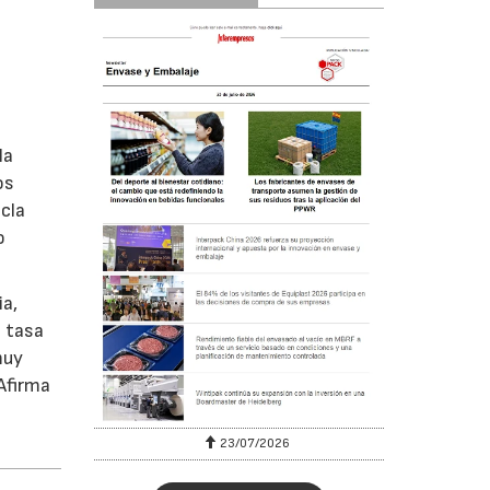
la
os
icla
o
ia,
a tasa
muy
Afirma
23/07/2026