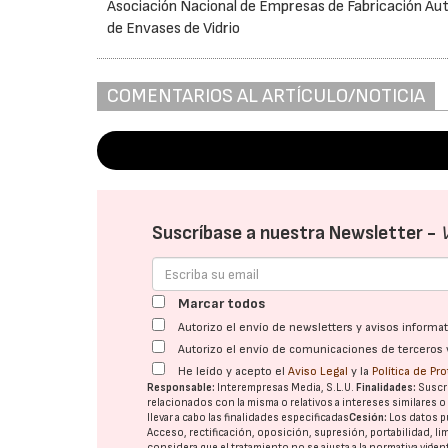
Asociación Nacional de Empresas de Fabricación A
de Envases de Vidrio
COMENTARIOS AL ARTÍCULO/NOTICIA
Suscríbase a nuestra Newsletter -
Marcar todos
Autorizo el envío de newsletters y avisos inform
Autorizo el envío de comunicaciones de terceros 
He leído y acepto el
Aviso Legal
y la
Política de Pr
Responsable:
Interempresas Media, S.L.U.
Finalidades:
Suscri
relacionados con la misma o relativos a intereses similares 
llevar a cabo las finalidades especificadas
Cesión:
Los datos p
Acceso, rectificación, oposición, supresión, portabilidad, l
considera que el tratamiento no se ajusta a la normativa vige