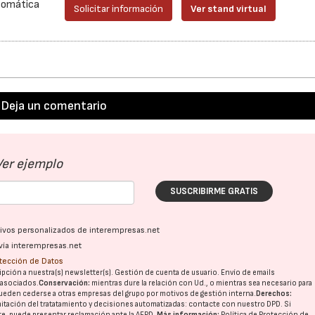
utomática
Solicitar información
Ver stand virtual
Deja un comentario
Ver ejemplo
SUSCRIBIRME GRATIS
ativos personalizados de interempresas.net
vía interempresas.net
otección de Datos
pción a nuestra(s) newsletter(s). Gestión de cuenta de usuario. Envío de emails
o asociados.
Conservación:
mientras dure la relación con Ud., o mientras sea necesario para
ueden cederse a otras
empresas del grupo
por motivos de gestión interna.
Derechos:
imitación del tratatamiento y decisiones automatizadas:
contacte con nuestro DPD
. Si
nte, puede presentar reclamación ante la
AEPD
.
Más información:
Política de Protección de