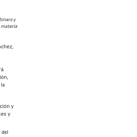
binars y
n materia
nchez,
rá
ión,
 la
ción y
ses y
 del