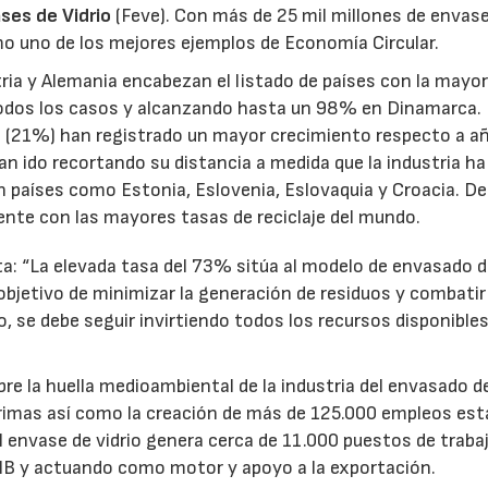
ses de Vidrio
(Feve). Con más de 25 mil millones de envas
omo uno de los mejores ejemplos de Economía Circular.
ria y Alemania encabezan el listado de países con la mayo
todos los casos y alcanzando hasta un 98% en Dinamarca. 
ta (21%) han registrado un mayor crecimiento respecto a a
an ido recortando su distancia a medida que la industria ha
países como Estonia, Eslovenia, Eslovaquia y Croacia. De
ente con las mayores tasas de reciclaje del mundo.
a: “La elevada tasa del 73% sitúa al modelo de envasado de
bjetivo de minimizar la generación de residuos y combatir 
 se debe seguir invirtiendo todos los recursos disponibles
bre la huella medioambiental de la industria del envasado de
primas así como la creación de más de 125.000 empleos est
el envase de vidrio genera cerca de 11.000 puestos de traba
PIB y actuando como motor y apoyo a la exportación.