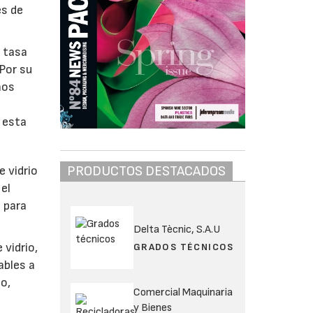
es de
r tasa
Por su
ños
 esta
PRODUCTOS DESTACADOS
 vidrio
el
 para
Delta Tècnic, S.A.U
 vidrio,
GRADOS TÉCNICOS
ables a
jo,
Comercial Maquinaria
y Bienes