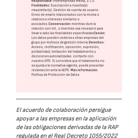
Responsable:
Interempresas Media, S.L.U.
Finalidades:
Suscripción a nuestra(s)
newsletter(s). Gestión de cuenta de usuario.
Envío de emails relacionados con la misma o
relativos a intereses similares o
asociados.
Conservación:
mientras dure la
relación con Ud., o mientras sea necesario para
llevar a cabo las finalidades especificadas
Cesión:
Los datos pueden cederse a otras
empresas del
grupo
por motivos de gestión interna.
Derechos:
Acceso, rectificación, oposición, supresión,
portabilidad, limitación del tratatamiento y
decisiones automatizadas:
contacte con
nuestro DPD
. Si considera que el tratamiento no
se ajusta a la normativa vigente, puede presentar
reclamación ante la
AEPD
.
Más información:
Política de Protección de Datos
El acuerdo de colaboración persigue
apoyar a las empresas en la aplicación
de las obligaciones derivadas de la RAP
regulada en el Real Decreto 1055/2022