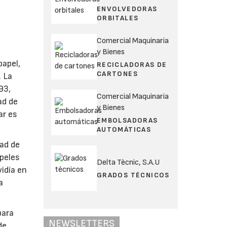
ENVOLVEDORAS
ORBITALES
Comercial Maquinaria
y Bienes
papel,
RECICLADORAS DE
CARTONES
. La
93,
Comercial Maquinaria
ad de
y Bienes
ar es
EMBOLSADORAS
AUTOMÁTICAS
dad de
apeles
Delta Tècnic, S.A.U
idía en
GRADOS TÉCNICOS
a
para
NEWSLETTERS
de