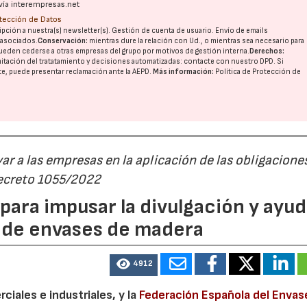
vía interempresas.net
otección de Datos
pción a nuestra(s) newsletter(s). Gestión de cuenta de usuario. Envío de emails
o asociados.
Conservación:
mientras dure la relación con Ud., o mientras sea necesario para
ueden cederse a otras
empresas del grupo
por motivos de gestión interna.
Derechos:
imitación del tratatamiento y decisiones automatizadas:
contacte con nuestro DPD
. Si
nte, puede presentar reclamación ante la
AEPD
.
Más información:
Política de Protección de
r a las empresas en la aplicación de las obligacione
Decreto 1055/2022
ara impusar la divulgación y ayud
P de envases de madera
4912
iales e industriales, y la
Federación Española del Envas