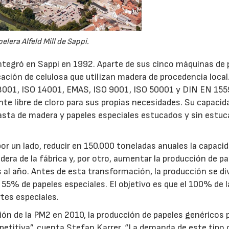
elera Alfeld Mill de Sappi.
 integró en Sappi en 1992. Aparte de sus cinco máquinas de 
ación de celulosa que utilizan madera de procedencia local
001, ISO 14001, EMAS, ISO 9001, ISO 50001 y DIN EN 155
e libre de cloro para sus propias necesidades. Su capacid
asta de madera y papeles especiales estucados y sin estuc
or un lado, reducir en 150.000 toneladas anuales la capaci
era de la fábrica y, por otro, aumentar la producción de p
al año. Antes de esta transformación, la producción se div
 55% de papeles especiales. El objetivo es que el 100% de l
rtes especiales.
n de la PM2 en 2010, la producción de papeles genéricos 
petitiva”, cuenta Stefan Karrer. “La demanda de este tipo 