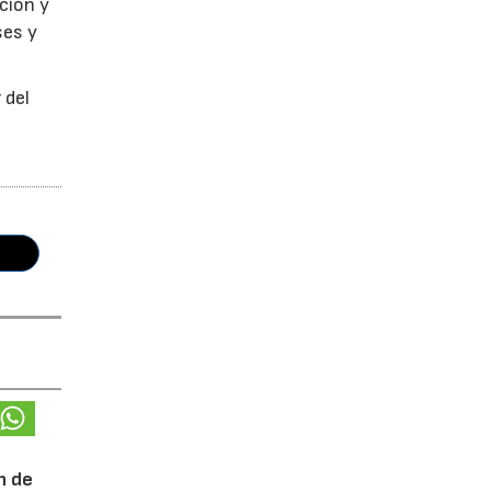
ción y
ses y
 del
n de