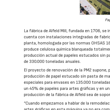
Pap
La fábrica de Alfeld Mill, fundada en 1706, se
cuenta con instalaciones integradas de fabric
planta, homologada por las normas OHSAS 18
produce celulosa química blanqueada totalment
producción actual de papeles estucados sin p
de 330.000 toneladas anuales.
El proyecto de renovación de la PM2 supone, p
producción de papel estucado sin pasta de mad
especiales para envases en 135.000 toneladas 
un 45% de papeles para artes gráficas y en un
producción de la fábrica de Alfeld sea de sopo
“Cuando empezamos a hablar de la remodelació
artes gráficas en esta máquina ya no era com