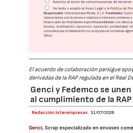
Autorizo el envío de comunicaciones de terceros 
He leído y acepto el
Aviso Legal
y la
Política de Pr
Responsable:
Interempresas Media, S.L.U.
Finalidades:
Suscri
relacionados con la misma o relativos a intereses similares 
llevar a cabo las finalidades especificadas
Cesión:
Los datos p
Acceso, rectificación, oposición, supresión, portabilidad, l
considera que el tratamiento no se ajusta a la normativa vige
Datos
El acuerdo de colaboración persigue apoya
derivadas de la RAP regulada en el Real 
Genci y Fedemco se unen p
al cumplimiento de la RA
Redacción Interempresas
31/07/2026
Genci
, Scrap especializado en envases comerc