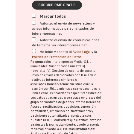
SUSCRIBIRME GRATIS
Marcar todos
Autorizo el envío de newsletters y
avisos informativos personalizados de
interempresas.net
Autorizo el envío de comunicaciones
de terceros vía interempresas.net
He leído y acepto el
Aviso Legal
y la
Política de Protección de Datos
Responsable:
Interempresas Media, S.L.U.
Finalidades:
Suscripción a nuestra(s)
newsletter(s). Gestión de cuenta de usuario.
Envío de emails relacionados con la misma o
relativos a intereses similares o
asociados.
Conservación:
mientras dure la
relación con Ud., o mientras sea necesario para
llevar a cabo las finalidades especificadas
Cesión:
Los datos pueden cederse a otras
empresas del
grupo
por motivos de gestión interna.
Derechos:
Acceso, rectificación, oposición, supresión,
portabilidad, limitación del tratatamiento y
decisiones automatizadas:
contacte con
nuestro DPD
. Si considera que el tratamiento no
se ajusta a la normativa vigente, puede presentar
reclamación ante la
AEPD
.
Más información:
Política de Protección de Datos