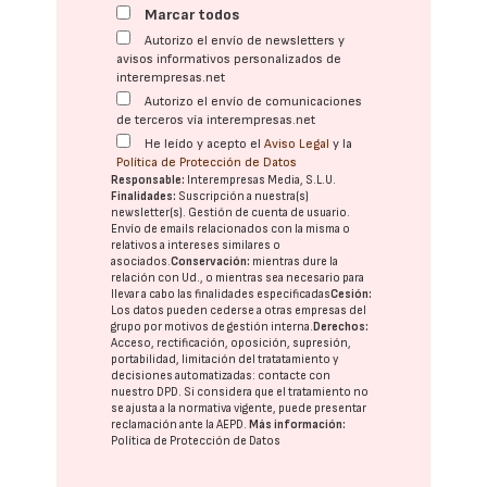
Marcar todos
Autorizo el envío de newsletters y
avisos informativos personalizados de
interempresas.net
Autorizo el envío de comunicaciones
de terceros vía interempresas.net
He leído y acepto el
Aviso Legal
y la
Política de Protección de Datos
Responsable:
Interempresas Media, S.L.U.
Finalidades:
Suscripción a nuestra(s)
newsletter(s). Gestión de cuenta de usuario.
Envío de emails relacionados con la misma o
relativos a intereses similares o
asociados.
Conservación:
mientras dure la
relación con Ud., o mientras sea necesario para
llevar a cabo las finalidades especificadas
Cesión:
Los datos pueden cederse a otras
empresas del
grupo
por motivos de gestión interna.
Derechos:
Acceso, rectificación, oposición, supresión,
portabilidad, limitación del tratatamiento y
decisiones automatizadas:
contacte con
nuestro DPD
. Si considera que el tratamiento no
se ajusta a la normativa vigente, puede presentar
reclamación ante la
AEPD
.
Más información:
Política de Protección de Datos