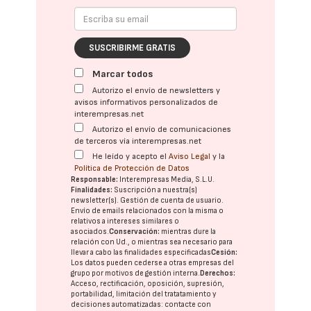
SUSCRIBIRME GRATIS
Marcar todos
Autorizo el envío de newsletters y
avisos informativos personalizados de
interempresas.net
Autorizo el envío de comunicaciones
de terceros vía interempresas.net
He leído y acepto el
Aviso Legal
y la
Política de Protección de Datos
Responsable:
Interempresas Media, S.L.U.
Finalidades:
Suscripción a nuestra(s)
newsletter(s). Gestión de cuenta de usuario.
Envío de emails relacionados con la misma o
relativos a intereses similares o
asociados.
Conservación:
mientras dure la
relación con Ud., o mientras sea necesario para
llevar a cabo las finalidades especificadas
Cesión:
Los datos pueden cederse a otras
empresas del
grupo
por motivos de gestión interna.
Derechos:
Acceso, rectificación, oposición, supresión,
portabilidad, limitación del tratatamiento y
decisiones automatizadas:
contacte con